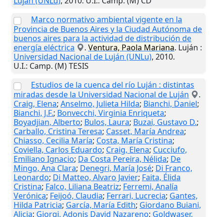
Luján (UNLu)
,
2010
.
U.I.
: Camp. (M) CD
Marco normativo ambiental vigente en la
Provincia de Buenos Aires y la Ciudad Autónoma de
buenos aires para la actividad de distribución de
energía eléctrica
.
Ventura, Paola Mariana
.
Luján
:
Universidad Nacional de Luján (UNLu)
,
2010
.
U.I.
: Camp. (M) TESIS
Estudios de la cuenca del río Luján : distintas
miradas desde la Universidad Nacional de Luján
.
Craig, Elena
;
Anselmo, Julieta Hilda
;
Bianchi, Daniel
;
Bianchi, J.F.
;
Bonvecchi, Virginia Enriqueta
;
Boyadjian, Alberto
;
Bulos, Laura
;
Buzai, Gustavo D.
;
Carballo, Cristina Teresa
;
Casset, María Andrea
;
Chiasso, Cecilia María
;
Costa, María Cristina
;
Coviella, Carlos Eduardo
;
Craig, Elena
;
Cucciufo,
Emiliano Ignacio
;
Da Costa Pereira, Nélida
;
De
Mingo, Ana Clara
;
Denegri, María José
;
Di Franco,
Leonardo
;
Di Matteo, Alvaro Javier
;
Faita, Élida
Cristina
;
Falco, Liliana Beatriz
;
Ferremi, Analía
Verónica
;
Feijoó, Claudia
;
Ferrari, Lucrecia
;
Gantes,
Hilda Patricia
;
García, María Edith
;
Giordano Buiani,
Alicia
;
Giorgi, Adonis David Nazareno
;
Goldwaser,