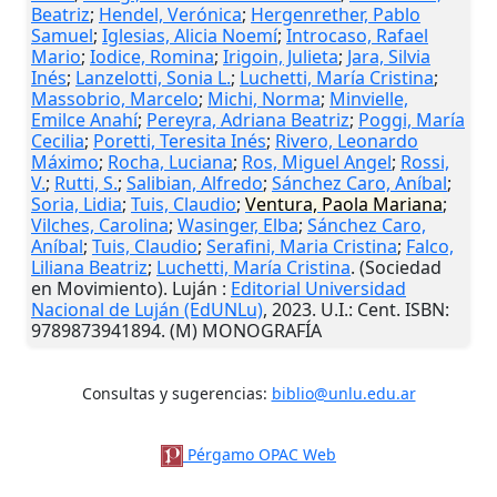
Beatriz
;
Hendel, Verónica
;
Hergenrether, Pablo
Samuel
;
Iglesias, Alicia Noemí
;
Introcaso, Rafael
Mario
;
Iodice, Romina
;
Irigoin, Julieta
;
Jara, Silvia
Inés
;
Lanzelotti, Sonia L.
;
Luchetti, María Cristina
;
Massobrio, Marcelo
;
Michi, Norma
;
Minvielle,
Emilce Anahí
;
Pereyra, Adriana Beatriz
;
Poggi, María
Cecilia
;
Poretti, Teresita Inés
;
Rivero, Leonardo
Máximo
;
Rocha, Luciana
;
Ros, Miguel Angel
;
Rossi,
V.
;
Rutti, S.
;
Salibian, Alfredo
;
Sánchez Caro, Aníbal
;
Soria, Lidia
;
Tuis, Claudio
;
Ventura, Paola Mariana
;
Vilches, Carolina
;
Wasinger, Elba
;
Sánchez Caro,
Aníbal
;
Tuis, Claudio
;
Serafini, Maria Cristina
;
Falco,
Liliana Beatriz
;
Luchetti, María Cristina
. (Sociedad
en Movimiento).
Luján
:
Editorial Universidad
Nacional de Luján (EdUNLu)
,
2023
.
U.I.
: Cent. ISBN:
9789873941894. (M) MONOGRAFÍA
Consultas y sugerencias:
biblio@unlu.edu.ar
Pérgamo OPAC Web