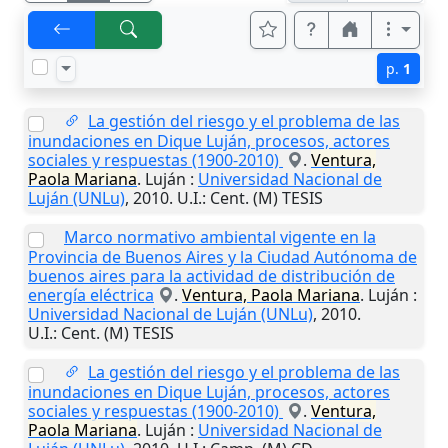
p.
1
La gestión del riesgo y el problema de las
inundaciones en Dique Luján, procesos, actores
sociales y respuestas (1900-2010)
.
Ventura,
Paola Mariana
.
Luján
:
Universidad Nacional de
Luján (UNLu)
,
2010
.
U.I.
: Cent. (M) TESIS
Marco normativo ambiental vigente en la
Provincia de Buenos Aires y la Ciudad Autónoma de
buenos aires para la actividad de distribución de
energía eléctrica
.
Ventura, Paola Mariana
.
Luján
:
Universidad Nacional de Luján (UNLu)
,
2010
.
U.I.
: Cent. (M) TESIS
La gestión del riesgo y el problema de las
inundaciones en Dique Luján, procesos, actores
sociales y respuestas (1900-2010)
.
Ventura,
Paola Mariana
.
Luján
:
Universidad Nacional de