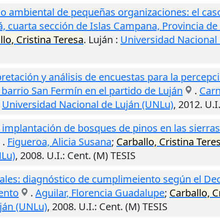
 ambiental de pequeñas organizaciones: el cas
ná, cuarta sección de Islas Campana, Provincia d
lo, Cristina Teresa
.
Luján
:
Universidad Nacional
retación y análisis de encuestas para la percepc
l barrio San Fermín en el partido de Luján
.
Carn
:
Universidad Nacional de Luján (UNLu)
,
2012
.
U.I
implantación de bosques de pinos en las sierras
.
Figueroa, Alicia Susana
;
Carballo, Cristina Tere
NLu)
,
2008
.
U.I.
: Cent. (M) TESIS
ales: diagnóstico de cumplimeiento según el Dec
ento
.
Aguilar, Florencia Guadalupe
;
Carballo, C
ján (UNLu)
,
2008
.
U.I.
: Cent. (M) TESIS