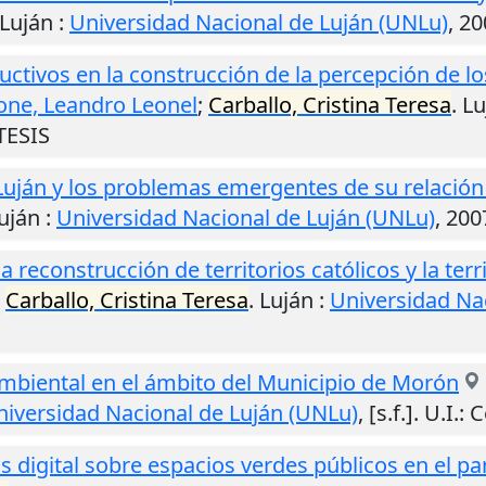
Luján
:
Universidad Nacional de Luján (UNLu)
,
20
ctivos en la construcción de la percepción de los 
ne, Leandro Leonel
;
Carballo, Cristina Teresa
.
Lu
 TESIS
 Luján y los problemas emergentes de su relació
uján
:
Universidad Nacional de Luján (UNLu)
,
200
reconstrucción de territorios católicos y la terri
;
Carballo, Cristina Teresa
.
Luján
:
Universidad Na
mbiental en el ámbito del Municipio de Morón
niversidad Nacional de Luján (UNLu)
,
[s.f.]
.
U.I.
: 
 digital sobre espacios verdes públicos en el pa