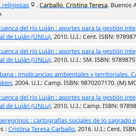
s religiosas
.
Carballo, Cristina Teresa
.
Buenos A
A
uenca del río Luján : aportes para la gestión inte
al de Luján (UNLu)
,
2010
.
U.I.
: Cent. ISBN: 978
uenca del río Luján : aportes para la gestión inte
al de Luján (UNLu)
,
2010
.
U.I.
: SM. ISBN: 97898
bana : implicancias ambientales y territoriales
nken
,
2004
.
U.I.
: Camp. ISBN: 9870207170. (M)
uenca del río Luján : aportes para la gestión inte
al de Luján (UNLu)
,
2010
.
U.I.
: Camp. ISBN: 978
 peregrinos : cartografías sociales de lo sagrado e
es
:
Cristina Teresa Carballo
,
2016
.
U.I.
: Cent. ISB