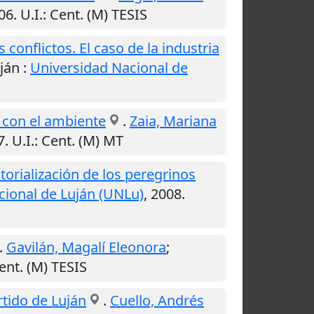
06
.
U.I.
: Cent. (M) TESIS
conflictos. El caso de la industria
ján
:
Universidad Nacional de
n con el ambiente
.
Zaia, Mariana
7
.
U.I.
: Cent. (M) MT
torialización de los peregrinos
cional de Luján (UNLu)
,
2008
.
.
Gavilán, Magalí Eleonora
;
Cent. (M) TESIS
rtido de Luján
.
Cuello, Andrés