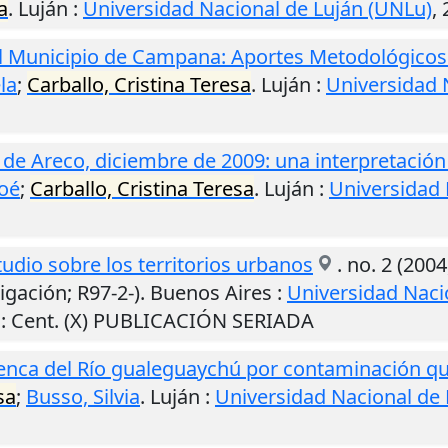
a
.
Luján
:
Universidad Nacional de Luján (UNLu)
,
el Municipio de Campana: Aportes Metodológicos 
la
;
Carballo, Cristina Teresa
.
Luján
:
Universidad 
de Areco, diciembre de 2009: una interpretación
Noé
;
Carballo, Cristina Teresa
.
Luján
:
Universidad 
tudio sobre los territorios urbanos
. no. 2 (2004
igación; R97-2-).
Buenos Aires
:
Universidad Naci
.
: Cent. (X) PUBLICACIÓN SERIADA
uenca del Río gualeguaychú por contaminación qu
sa
;
Busso, Silvia
.
Luján
:
Universidad Nacional de 