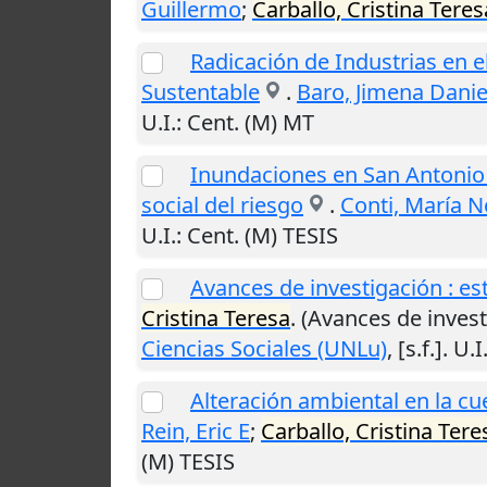
Guillermo
;
Carballo, Cristina Teres
Radicación de Industrias en 
Sustentable
.
Baro, Jimena Danie
U.I.
: Cent. (M) MT
Inundaciones en San Antonio 
social del riesgo
.
Conti, María 
U.I.
: Cent. (M) TESIS
Avances de investigación : es
Cristina Teresa
. (Avances de invest
Ciencias Sociales (UNLu)
,
[s.f.]
.
U.I
Alteración ambiental en la c
Rein, Eric E
;
Carballo, Cristina Tere
(M) TESIS