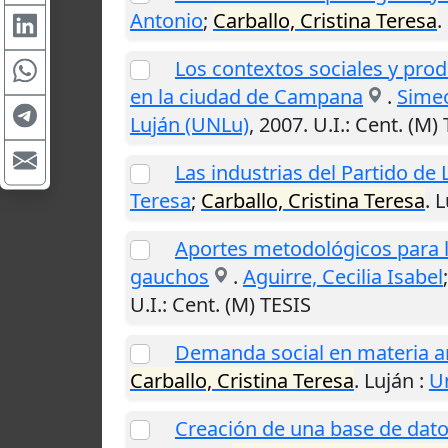
Antonio
;
Carballo, Cristina Teresa
.
Los contextos sociales y produ
en la ciudad de Campana
.
Simeo
Luján (UNLu)
,
2007
.
U.I.
: Cent. (M)
Las industrias del Partido de
Teresa
;
Carballo, Cristina Teresa
.
L
Aportes metodológicos para la 
gauchos
.
Aguirre, Cecilia Isabel
U.I.
: Cent. (M) TESIS
Demanda social en materia a
Carballo, Cristina Teresa
.
Luján
:
U
Creación de una base de datos