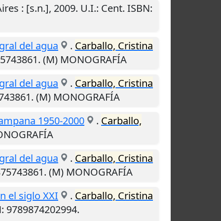
ires
:
[s.n.]
,
2009
.
U.I.
: Cent. ISBN:
gral del agua
.
Carballo, Cristina
9875743861. (M) MONOGRAFÍA
gral del agua
.
Carballo, Cristina
75743861. (M) MONOGRAFÍA
. Campana 1950-2000
.
Carballo,
 MONOGRAFÍA
gral del agua
.
Carballo, Cristina
9875743861. (M) MONOGRAFÍA
n el siglo XXI
.
Carballo, Cristina
N: 9789874202994.