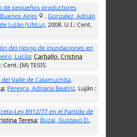
o de pequeños productores
e Buenos Aires
.
Gonzalez, Adrián
 de Luján (UNLu)
,
2008
.
U.I.
: Cent.
ión del riesgo de inundaciones en
eiro, Lucila
;
Carballo, Cristina
.
: Cent. (M) TESIS
 del Valle de Calamuchita,
sa
;
Pereyra, Adriana Beatriz
.
Luján
:
reto-Ley 8912/77 en el Partido de
ristina Teresa
;
Buzai, Gustavo D.
.