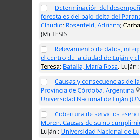
Determinación del desempeño
forestales del bajo delta del Para
Claudio
;
Rosenfeld, Adriana
;
Carbal
(M) TESIS
Relevamiento de datos, interp
el centro de la ciudad de Luján y e
Teresa
;
Batalla, María Rosa
.
Luján
Causas y consecuencias de la 
Provincia de Córdoba, Argentina
Universidad Nacional de Luján (U
Cobertura de servicios esenci
Moren. Causas de su no cumplimi
Luján
:
Universidad Nacional de Lu