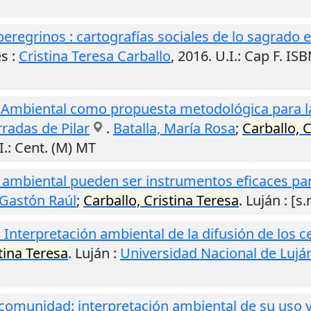
 peregrinos : cartografías sociales de lo sagrado e
es
:
Cristina Teresa Carballo
,
2016
.
U.I.
: Cap F. IS
 Ambiental como propuesta metodológica para l
rradas de Pilar
.
Batalla, María Rosa
;
Carballo, C
I.
: Cent. (M) MT
ambiental pueden ser instrumentos eficaces para
 Gastón Raúl
;
Carballo, Cristina Teresa
.
Luján
:
[s.
 Interpretación ambiental de la difusión de los
tina Teresa
.
Luján
:
Universidad Nacional de Lujá
comunidad: interpretación ambiental de su uso y