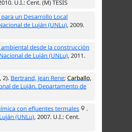
2010
.
U.I.
: Cent. (M) TESIS
para un Desarrollo Local
Nacional de Luján (UNLu)
,
2009
.
 ambiental desde la construcción
Nacional de Luján (UNLu)
,
2011
.
, 2).
Bertrand, Jean Rene
;
Carballo,
onal de Luján. Departamento de
ímica con efluentes termales
.
Luján (UNLu)
,
2007
.
U.I.
: Cent.