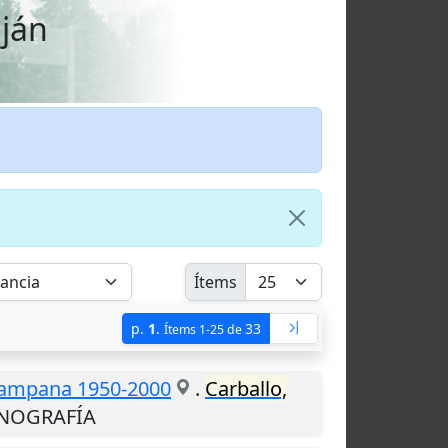
uján
Ítems
p.
1
.
33
Ítems 1-25 de
. Campana 1950-2000
.
Carballo,
MONOGRAFÍA