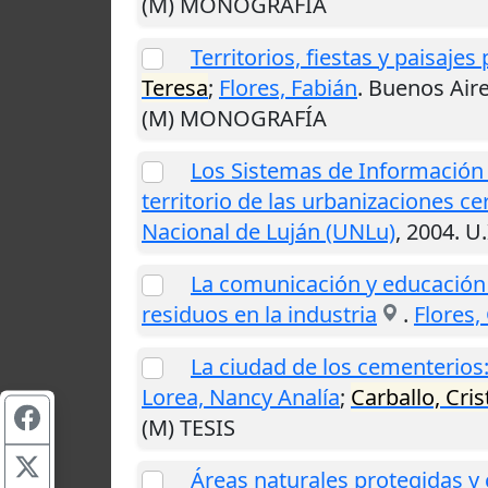
(M) MONOGRAFÍA
Territorios, fiestas y paisajes
Teresa
;
Flores, Fabián
.
Buenos Air
(M) MONOGRAFÍA
Los Sistemas de Información
territorio de las urbanizaciones ce
Nacional de Luján (UNLu)
,
2004
.
U.
La comunicación y educación 
residuos en la industria
.
Flores,
La ciudad de los cementerios:
Lorea, Nancy Analía
;
Carballo, Cris
(M) TESIS
Áreas naturales protegidas y 