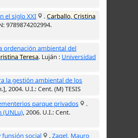
n el siglo XXI
.
Carballo, Cristina
BN: 9789874202994.
a ordenación ambiental del
ristina Teresa
.
Luján
:
Universidad
 la gestión ambiental de los
n.]
,
2004
.
U.I.
: Cent. (M) TESIS
 cementerios parque privados
.
n (UNLu)
,
2006
.
U.I.
: Cent.
 funsión social
.
Zagel, Mauro