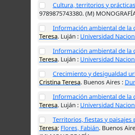
Cultura, territorios y práctica
9789875743380. (M) MONOGRAFÍ
Información ambiental de la c
Teresa
.
Luján
:
Universidad Nacion
Información ambiental de la c
Teresa
.
Luján
:
Universidad Nacion
Crecimiento y desigualdad ur
Cristina Teresa
.
Buenos Aires
:
Du
Información ambiental de la c
Teresa
.
Luján
:
Universidad Nacion
Territorios, fiestas y paisajes
Teresa
;
Flores, Fabián
.
Buenos Air