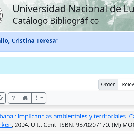
Universidad Nacional de L
Catálogo Bibliográfico
llo, Cristina Teresa"
Orden
bana : implicancias ambientales y territoriales
nken
,
2004
.
U.I.
: Cent. ISBN: 9870207170. (M) 