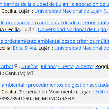
en barrios de la ciudad de Luján : elaboración de
 Cecilia
.
Luján
:
Universidad Nacional de Luján (
e ordenamiento ambiental desde criterios múltip
a Cecilia
.
Luján
:
Universidad Nacional de Luján 
e ordenamiento ambiental desde criterios múlti
cilia
;
Ebis, Silvia
.
Luján
:
Universidad Nacional de
 árbol
.
Dueñas, Juliana
;
Cuesta, Alberto
;
Poggi,
I.
: Cent. (M) MT
mbiental : procedimientos de gestion asociada 
 Cecilia
. (Sociedad en Movimiento).
Luján
:
Editor
 9789873941290. (M) MONOGRAFÍA