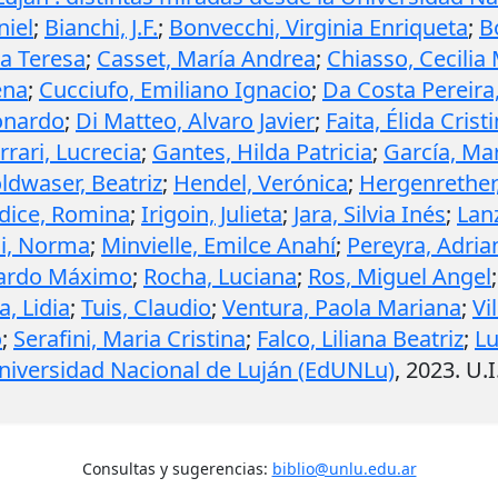
niel
;
Bianchi, J.F.
;
Bonvecchi, Virginia Enriqueta
;
B
na Teresa
;
Casset, María Andrea
;
Chiasso, Cecilia
ena
;
Cucciufo, Emiliano Ignacio
;
Da Costa Pereira
onardo
;
Di Matteo, Alvaro Javier
;
Faita, Élida Crist
rrari, Lucrecia
;
Gantes, Hilda Patricia
;
García, Mar
ldwaser, Beatriz
;
Hendel, Verónica
;
Hergenrether
dice, Romina
;
Irigoin, Julieta
;
Jara, Silvia Inés
;
Lanz
i, Norma
;
Minvielle, Emilce Anahí
;
Pereyra, Adria
nardo Máximo
;
Rocha, Luciana
;
Ros, Miguel Angel
a, Lidia
;
Tuis, Claudio
;
Ventura, Paola Mariana
;
Vi
o
;
Serafini, Maria Cristina
;
Falco, Liliana Beatriz
;
Lu
Universidad Nacional de Luján (EdUNLu)
,
2023
.
U.I
Consultas y sugerencias:
biblio@unlu.edu.ar