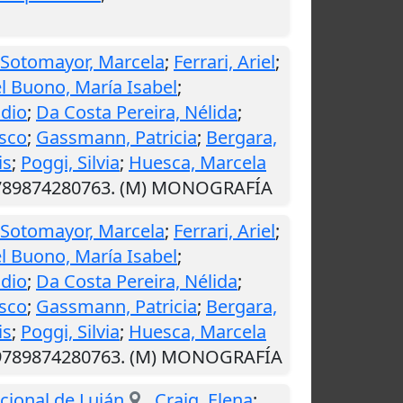
Sotomayor, Marcela
;
Ferrari, Ariel
;
l Buono, María Isabel
;
udio
;
Da Costa Pereira, Nélida
;
isco
;
Gassmann, Patricia
;
Bergara,
is
;
Poggi, Silvia
;
Huesca, Marcela
 9789874280763. (M) MONOGRAFÍA
Sotomayor, Marcela
;
Ferrari, Ariel
;
l Buono, María Isabel
;
udio
;
Da Costa Pereira, Nélida
;
isco
;
Gassmann, Patricia
;
Bergara,
is
;
Poggi, Silvia
;
Huesca, Marcela
: 9789874280763. (M) MONOGRAFÍA
acional de Luján
.
Craig, Elena
;