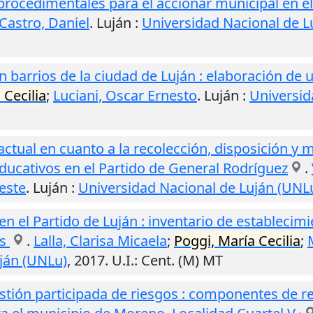
procedimentales para el accionar municipal en el
Castro, Daniel
.
Luján
:
Universidad Nacional de L
en barrios de la ciudad de Luján : elaboración de
 Cecilia
;
Luciani, Oscar Ernesto
.
Luján
:
Universid
actual en cuanto a la recolección, disposición y 
ducativos en el Partido de General Rodríguez
.
este
.
Luján
:
Universidad Nacional de Luján (UNL
en el Partido de Luján : inventario de establecim
os
.
Lalla, Clarisa Micaela
;
Poggi, María Cecilia
;
ján (UNLu)
,
2017
.
U.I.
: Cent. (M) MT
tión participada de riesgos : componentes de r