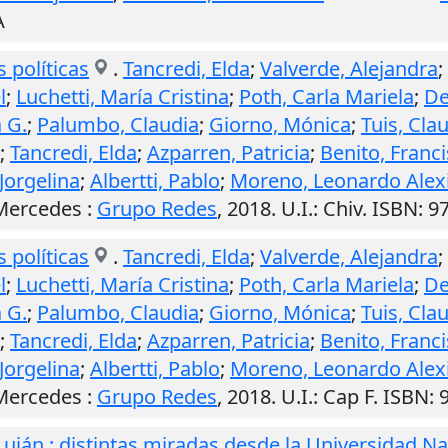
A
 políticas
.
Tancredi, Elda
;
Valverde, Alejandra
;
l
;
Luchetti, María Cristina
;
Poth, Carla Mariela
;
De
 G.
;
Palumbo, Claudia
;
Giorno, Mónica
;
Tuis, Cla
;
Tancredi, Elda
;
Azparren, Patricia
;
Benito, Franc
Jorgelina
;
Albertti, Pablo
;
Moreno, Leonardo Alex
Mercedes
:
Grupo Redes
,
2018
.
U.I.
: Chiv. ISBN:
 políticas
.
Tancredi, Elda
;
Valverde, Alejandra
;
l
;
Luchetti, María Cristina
;
Poth, Carla Mariela
;
De
 G.
;
Palumbo, Claudia
;
Giorno, Mónica
;
Tuis, Cla
;
Tancredi, Elda
;
Azparren, Patricia
;
Benito, Franc
Jorgelina
;
Albertti, Pablo
;
Moreno, Leonardo Alex
Mercedes
:
Grupo Redes
,
2018
.
U.I.
: Cap F. ISBN
 Luján : distintas miradas desde la Universidad N