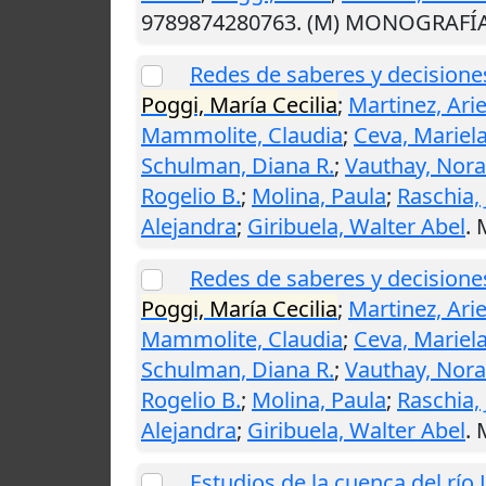
9789874280763. (M) MONOGRAFÍ
Redes de saberes y decisiones
Poggi, María Cecilia
;
Martinez, Arie
Mammolite, Claudia
;
Ceva, Mariela
Schulman, Diana R.
;
Vauthay, Nora
Rogelio B.
;
Molina, Paula
;
Raschia, 
Alejandra
;
Giribuela, Walter Abel
.
Redes de saberes y decisiones
Poggi, María Cecilia
;
Martinez, Arie
Mammolite, Claudia
;
Ceva, Mariela
Schulman, Diana R.
;
Vauthay, Nora
Rogelio B.
;
Molina, Paula
;
Raschia, 
Alejandra
;
Giribuela, Walter Abel
.
Estudios de la cuenca del río