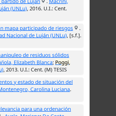
 partido de Luján
.
Macrini,
uján (UNLu)
,
2016
.
U.I.
: Cent.
 un mapa participado de riesgos
.
ad Nacional de Luján (UNLu)
,
[s.f.]
.
manipuleo de residuos sólidos
Viola, Elizabeth Blanca
;
Poggi,
u)
,
2013
.
U.I.
: Cent. (M) TESIS
ientos y estado de situación del
Montenegro, Carolina Luciana
.
elevancia para una ordenación