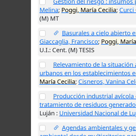
Gestión del riesgo : insumos 
Melina
;
Poggi, María Cecilia
;
Curci 
(M) MT
Basurales a cielo abierto 
Giaccaglia, Francisco
;
Poggi, María
U.I.
: Cent. (M) TESIS
Relevamiento de la situación 
urbanos en los establecimientos e
María Cecilia
;
Cisneros, Vanina Cel
Producción industrial avícola 
tratamiento de residuos generad
Luján
:
Universidad Nacional de Lu
Agendas ambientales y ges