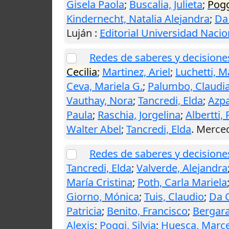
Gisela Paola
;
Buscalia, Julieta
;
Pogg
Kindernecht, Natalia Alejandra
;
Da 
Luján
:
Editorial Universidad Naci
Redes de saberes y decisiones
Cecilia
;
Martinez, Ariel
;
Luchetti, M
Ceva, Mariela G.
;
Palumbo, Claudi
Vauthay, Nora
;
Tancredi, Elda
;
Azpa
Paula
;
Raschia, Jorgelina
;
Albertti,
Walter Abel
;
Tancredi, Elda
.
Merce
Redes de saberes y decisione
Tancredi, Elda
;
Valverde, Alejandra
María Cristina
;
Poth, Carla Mariela
Giorno, Mónica
;
Tuis, Claudio
;
Da C
Patricia
;
Benito, Francisco
;
Bergara
Alexis
;
Poggi, Silvia
;
Huesca, Marce