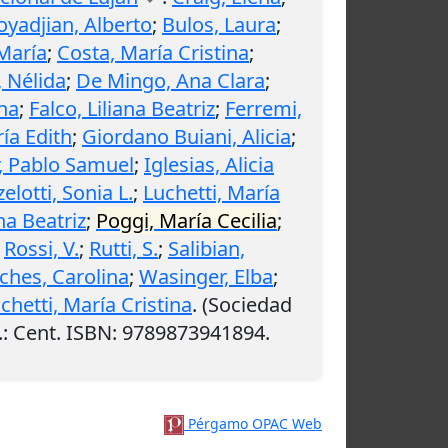
oyadjian, Alberto
;
Bulos, Laura
;
 María
;
Costa, María Cristina
;
, Nélida
;
De Mingo, Ana Clara
;
ina
;
Falco, Liliana Beatriz
;
Ferremi,
ía Edith
;
Giordano Buiani, Alicia
;
, Pablo Samuel
;
Iglesias, Alicia
elotti, Sonia L.
;
Luchetti, María
na Beatriz
;
Poggi, María Cecilia
;
;
Rossi, V.
;
Rutti, S.
;
Salibian,
lches, Carolina
;
Wasinger, Elba
;
chetti, María Cristina
. (Sociedad
.
: Cent. ISBN: 9789873941894.
Pérgamo OPAC Web