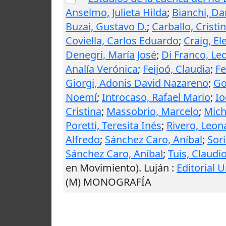
Anselmo, Julieta Hilda
;
Bianchi, Da
Buzai, Gustavo D.
;
Carballo, Cristi
Coviella, Carlos Eduardo
;
Craig, El
Denegri, María José
;
Di Franco, Le
Analía Verónica
;
Feijoó, Claudia
;
Fe
Giorgi, Adonis David Nazareno
;
Go
Noemí
;
Introcaso, Rafael Mario
;
Io
Cristina
;
Massobrio, Marcelo
;
Mich
Poretti, Teresita Inés
;
Rivero, Leo
Alfredo
;
Sánchez Caro, Aníbal
;
Sori
Sánchez Caro, Aníbal
;
Tuis, Claudi
en Movimiento).
Luján
:
Editorial 
(M) MONOGRAFÍA