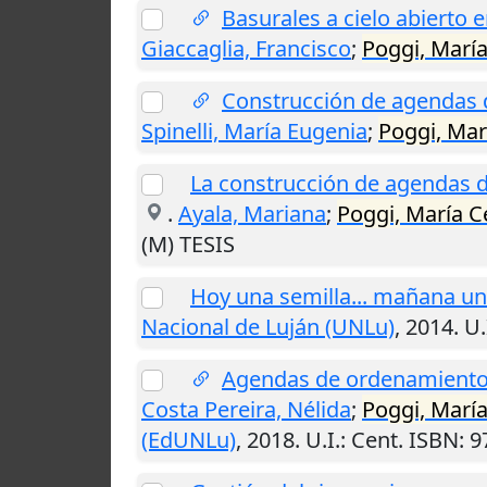
Basurales a cielo abierto 
Giaccaglia, Francisco
;
Poggi, María
Construcción de agendas d
Spinelli, María Eugenia
;
Poggi, Marí
La construcción de agendas d
.
Ayala, Mariana
;
Poggi, María Ce
(M) TESIS
Hoy una semilla... mañana un
Nacional de Luján (UNLu)
,
2014
.
U.
Agendas de ordenamiento a
Costa Pereira, Nélida
;
Poggi, María
(EdUNLu)
,
2018
.
U.I.
: Cent. ISBN: