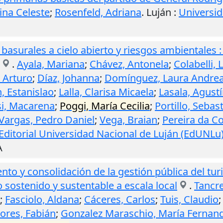
ina Celeste
;
Rosenfeld, Adriana
.
Luján
:
Universid
basurales a cielo abierto y riesgos ambientales 
.
Ayala, Mariana
;
Chávez, Antonela
;
Colabelli, L
 Arturo
;
Díaz, Johanna
;
Domínguez, Laura Andre
h, Estanislao
;
Lalla, Clarisa Micaela
;
Lasala, Agust
i, Macarena
;
Poggi, María Cecilia
;
Portillo, Sebas
Vargas, Pedro Daniel
;
Vega, Braian
;
Pereira da Co
Editorial Universidad Nacional de Luján (EdUNLu
A
nto y consolidación de la gestión pública del tur
 sostenido y sustentable a escala local
.
Tancre
;
Fasciolo, Aldana
;
Cáceres, Carlos
;
Tuis, Claudio
lores, Fabián
;
Gonzalez Maraschio, María Fernan