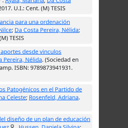
.
Ayala, Mariana
;
Da Costa
2017
.
U.I.
: Cent. (M) TESIS
vancia para una ordenación
Nilce
;
Da Costa Pereira, Nélida
;
 (M) TESIS
: aportes desde vinculos
 Pereira, Nélida
. (Sociedad en
Camp. ISBN: 9789873941931.
s Patogénicos en el Partido de
na Celeste
;
Rosenfeld, Adriana
.
el diseño de un plan de educación
guez
.
Hussen, Daniela Silvina
;