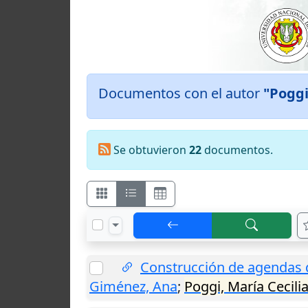
Documentos con el autor
"Poggi
Se obtuvieron
22
documentos.
Construcción de agendas d
Giménez, Ana
;
Poggi, María Cecili