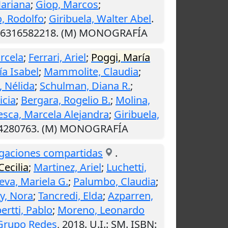
Mariana
;
Giop, Marcos
;
o, Rodolfo
;
Giribuela, Walter Abel
.
9786316582218. (M) MONOGRAFÍA
rcela
;
Ferrari, Ariel
;
Poggi, María
a Isabel
;
Mammolite, Claudia
;
, Nélida
;
Schulman, Diana R.
;
icia
;
Bergara, Rogelio B.
;
Molina,
sca, Marcela Alejandra
;
Giribuela,
874280763. (M) MONOGRAFÍA
dagaciones compartidas
.
Cecilia
;
Martinez, Ariel
;
Luchetti,
eva, Mariela G.
;
Palumbo, Claudia
;
y, Nora
;
Tancredi, Elda
;
Azparren,
ertti, Pablo
;
Moreno, Leonardo
Grupo Redes
,
2018
.
U.I.
: SM. ISBN: