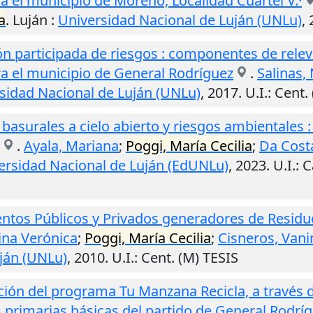
a el municipio de Moreno, Localidad Cuartel V.·
a
.
Luján
:
Universidad Nacional de Luján (UNLu)
,
n participada de riesgos : componentes de rele
ra el municipio de General Rodríguez
.
Salinas, 
sidad Nacional de Luján (UNLu)
,
2017
.
U.I.
: Cent.
basurales a cielo abierto y riesgos ambientales 
.
Ayala, Mariana
;
Poggi, María Cecilia
;
Da Costa
versidad Nacional de Luján (EdUNLu)
,
2023
.
U.I.
: 
ntos Públicos y Privados generadores de Residuo
vina Verónica
;
Poggi, María Cecilia
;
Cisneros, Vani
ján (UNLu)
,
2010
.
U.I.
: Cent. (M) TESIS
ón del programa Tu Manzana Recicla, a través d
s primarias básicas del partido de General Rodrí