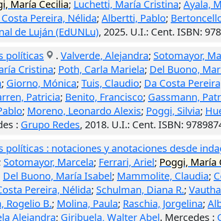
i, María Cecilia
;
Luchetti, María Cristina
;
Ayala, 
Costa Pereira, Nélida
;
Albertti, Pablo
;
Bertoncell
onal de Luján (EdUNLu)
,
2025
.
U.I.
: Cent. ISBN: 
 políticas
.
Valverde, Alejandra
;
Sotomayor, Ma
aría Cristina
;
Poth, Carla Mariela
;
Del Buono, Marí
a
;
Giorno, Mónica
;
Tuis, Claudio
;
Da Costa Pereira
rren, Patricia
;
Benito, Francisco
;
Gassmann, Patr
 Pablo
;
Moreno, Leonardo Alexis
;
Poggi, Silvia
;
Hue
des
:
Grupo Redes
,
2018
.
U.I.
: Cent. ISBN: 9789
s políticas : notaciones y anotaciones desde in
;
Sotomayor, Marcela
;
Ferrari, Ariel
;
Poggi, María 
;
Del Buono, María Isabel
;
Mammolite, Claudia
;
C
osta Pereira, Nélida
;
Schulman, Diana R.
;
Vautha
, Rogelio B.
;
Molina, Paula
;
Raschia, Jorgelina
;
Alb
la Alejandra
;
Giribuela, Walter Abel
.
Mercedes
: