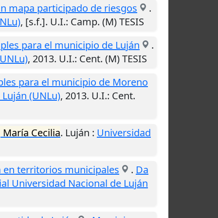
 un mapa participado de riesgos
.
UNLu)
,
[s.f.]
.
U.I.
: Camp. (M) TESIS
les para el municipio de Luján
.
(UNLu)
,
2013
.
U.I.
: Cent. (M) TESIS
ples para el municipio de Moreno
 Luján (UNLu)
,
2013
.
U.I.
: Cent.
 María Cecilia
.
Luján
:
Universidad
en territorios municipales
.
Da
ial Universidad Nacional de Luján