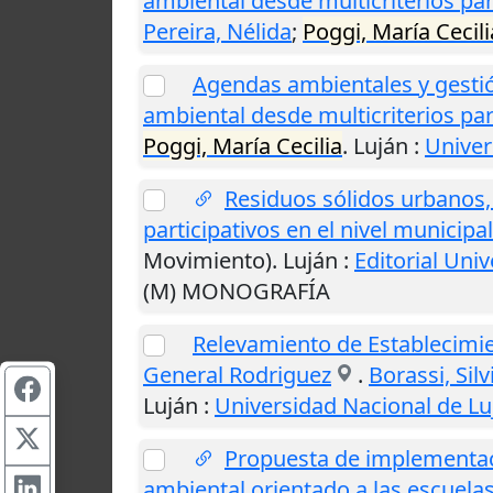
ambiental desde multicriterios par
Pereira, Nélida
;
Poggi, María Cecili
Agendas ambientales y gestió
ambiental desde multicriterios pa
Poggi, María Cecilia
.
Luján
:
Univer
Residuos sólidos urbanos, 
participativos en el nivel municipal
Movimiento).
Luján
:
Editorial Uni
(M) MONOGRAFÍA
Relevamiento de Establecimie
General Rodriguez
.
Borassi, Sil
Luján
:
Universidad Nacional de Lu
Propuesta de implementaci
ambiental orientado a las escuela