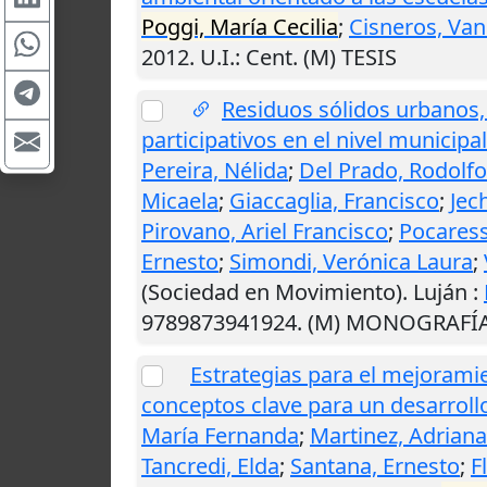
Poggi, María Cecilia
;
Cisneros, Van
2012
.
U.I.
: Cent. (M) TESIS
Residuos sólidos urbanos, 
participativos en el nivel municipal
Pereira, Nélida
;
Del Prado, Rodolfo
Micaela
;
Giaccaglia, Francisco
;
Jec
Pirovano, Ariel Francisco
;
Pocaress
Ernesto
;
Simondi, Verónica Laura
;
(Sociedad en Movimiento).
Luján
:
9789873941924. (M) MONOGRAFÍ
Estrategias para el mejoramie
conceptos clave para un desarrollo
María Fernanda
;
Martinez, Adriana
Tancredi, Elda
;
Santana, Ernesto
;
F