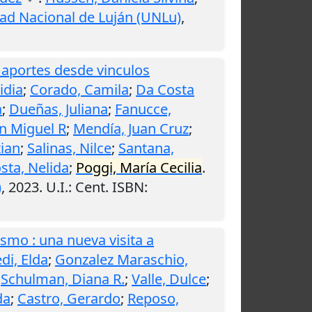
ad Nacional de Luján (UNLu)
,
: aportes desde vinculos
idia
;
Corado, Camila
;
Da Costa
a
;
Dueñas, Juliana
;
Fanucce,
ín Miguel R
;
Mendía, Juan Cruz
;
tian
;
Salinas, Nilce
;
Santana,
sta, Nelida
;
Poggi, María Cecilia
.
)
,
2023
.
U.I.
: Cent. ISBN:
ismo : una nueva visita a
di, Elda
;
Gonzalez Maraschio,
;
Schulman, Diana R.
;
Valle, Dulce
;
da
;
Castro, Gerardo
;
Reposo,