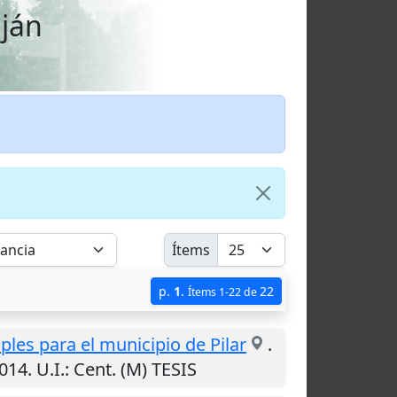
uján
Ítems
p.
1
.
22
Ítems 1-22 de
les para el municipio de Pilar
.
014
.
U.I.
: Cent. (M) TESIS