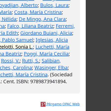
oyadjian, Alberto
;
Bulos, Laura
;
 María
;
Costa, María Cristina
;
, Nélida
;
De Mingo, Ana Clara
;
ina
;
Falco, Liliana Beatriz
;
Ferremi,
ía Edith
;
Giordano Buiani, Alicia
;
, Pablo Samuel
;
Iglesias, Alicia
elotti, Sonia L
.
;
Luchetti, María
na Beatriz
;
Poggi, María Cecilia
;
;
Rossi, V.
;
Rutti, S.
;
Salibian,
lches, Carolina
;
Wasinger, Elba
;
chetti, María Cristina
. (Sociedad
.
: Cent. ISBN: 9789873941894.
Pérgamo OPAC Web