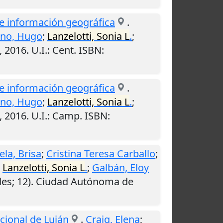
de información geográfica
.
ino, Hugo
;
Lanzelotti, Sonia L
.
;
,
2016
.
U.I.
: Cent. ISBN:
de información geográfica
.
ino, Hugo
;
Lanzelotti, Sonia L
.
;
,
2016
.
U.I.
: Camp. ISBN:
ela, Brisa
;
Cristina Teresa Carballo
;
;
Lanzelotti, Sonia L
.
;
Galbán, Eloy
des; 12).
Ciudad Autónoma de
acional de Luján
.
Craig, Elena
;