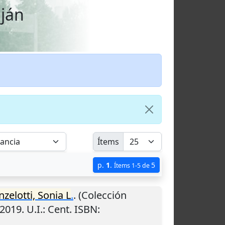
uján
Ítems
p.
1
.
5
Ítems 1-5 de
nzelotti, Sonia L
.
. (Colección
2019
.
U.I.
: Cent. ISBN: