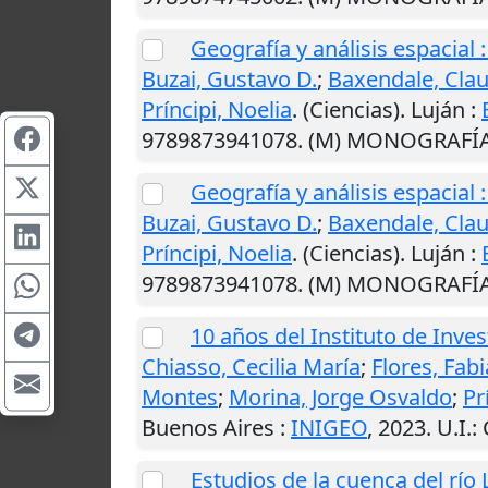
Geografía y análisis espacial
Buzai, Gustavo D.
;
Baxendale, Clau
Príncipi, Noelia
. (Ciencias).
Luján
:
9789873941078. (M) MONOGRAFÍ
Geografía y análisis espacial
Buzai, Gustavo D.
;
Baxendale, Clau
Príncipi, Noelia
. (Ciencias).
Luján
:
9789873941078. (M) MONOGRAFÍ
10 años del Instituto de Inve
Chiasso, Cecilia María
;
Flores, Fab
Montes
;
Morina, Jorge Osvaldo
;
Pr
Buenos Aires
:
INIGEO
,
2023
.
U.I.
:
Estudios de la cuenca del río