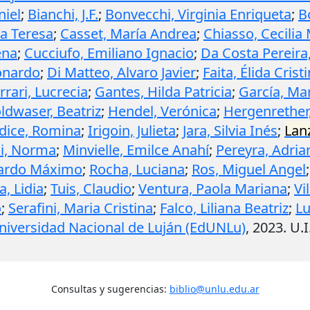
niel
;
Bianchi, J.F.
;
Bonvecchi, Virginia Enriqueta
;
B
na Teresa
;
Casset, María Andrea
;
Chiasso, Cecilia
ena
;
Cucciufo, Emiliano Ignacio
;
Da Costa Pereira
onardo
;
Di Matteo, Alvaro Javier
;
Faita, Élida Crist
rrari, Lucrecia
;
Gantes, Hilda Patricia
;
García, Mar
ldwaser, Beatriz
;
Hendel, Verónica
;
Hergenrether
dice, Romina
;
Irigoin, Julieta
;
Jara, Silvia Inés
;
Lanz
i, Norma
;
Minvielle, Emilce Anahí
;
Pereyra, Adria
nardo Máximo
;
Rocha, Luciana
;
Ros, Miguel Angel
a, Lidia
;
Tuis, Claudio
;
Ventura, Paola Mariana
;
Vi
o
;
Serafini, Maria Cristina
;
Falco, Liliana Beatriz
;
Lu
Universidad Nacional de Luján (EdUNLu)
,
2023
.
U.I
Consultas y sugerencias:
biblio@unlu.edu.ar