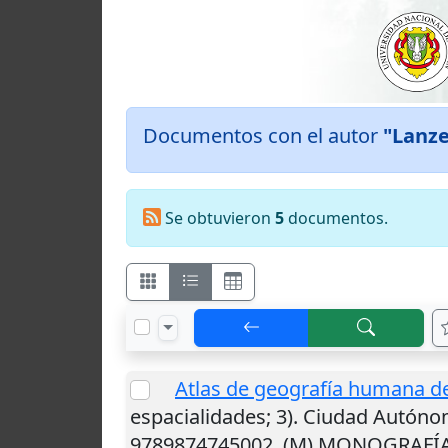
Documentos con el autor
"Lanze
Se obtuvieron
5
documentos.
Atlas de geografía humana de
espacialidades; 3).
Ciudad Autóno
9789874745002. (M) MONOGRAFÍ