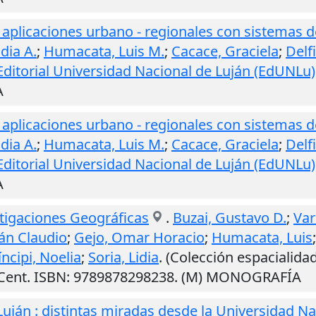
 : aplicaciones urbano - regionales con sistemas 
dia A.
;
Humacata, Luis M.
;
Cacace, Graciela
;
Delf
Editorial Universidad Nacional de Luján (EdUNLu)
A
 : aplicaciones urbano - regionales con sistemas 
dia A.
;
Humacata, Luis M.
;
Cacace, Graciela
;
Delf
Editorial Universidad Nacional de Luján (EdUNLu)
A
stigaciones Geográficas
.
Buzai, Gustavo D.
;
Var
ián Claudio
;
Gejo, Omar Horacio
;
Humacata, Luis
íncipi, Noelia
;
Soria, Lidia
. (Colección espacialida
 Cent. ISBN: 9789878298238. (M) MONOGRAFÍA
 Luján : distintas miradas desde la Universidad N