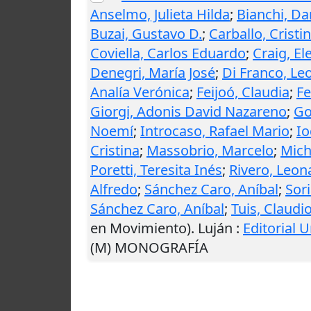
Anselmo, Julieta Hilda
;
Bianchi, Da
Buzai, Gustavo D.
;
Carballo, Cristi
Coviella, Carlos Eduardo
;
Craig, El
Denegri, María José
;
Di Franco, Le
Analía Verónica
;
Feijoó, Claudia
;
Fe
Giorgi, Adonis David Nazareno
;
Go
Noemí
;
Introcaso, Rafael Mario
;
Io
Cristina
;
Massobrio, Marcelo
;
Mich
Poretti, Teresita Inés
;
Rivero, Leo
Alfredo
;
Sánchez Caro, Aníbal
;
Sori
Sánchez Caro, Aníbal
;
Tuis, Claudi
en Movimiento).
Luján
:
Editorial 
(M) MONOGRAFÍA