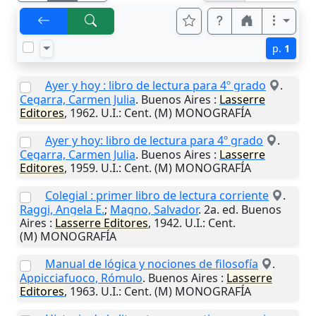
p.
1
Ayer y hoy : libro de lectura para 4º grado
.
Cegarra, Carmen Julia
.
Buenos Aires
:
Lasserre
Editores
,
1962
.
U.I.
: Cent. (M) MONOGRAFÍA
Ayer y hoy: libro de lectura para 4º grado
.
Cegarra, Carmen Julia
.
Buenos Aires
:
Lasserre
Editores
,
1959
.
U.I.
: Cent. (M) MONOGRAFÍA
Colegial : primer libro de lectura corriente
.
Raggi, Angela E.
;
Magno, Salvador
. 2a. ed.
Buenos
Aires
:
Lasserre Editores
,
1942
.
U.I.
: Cent.
(M) MONOGRAFÍA
Manual de lógica y nociones de filosofía
.
Appicciafuoco, Rómulo
.
Buenos Aires
:
Lasserre
Editores
,
1963
.
U.I.
: Cent. (M) MONOGRAFÍA