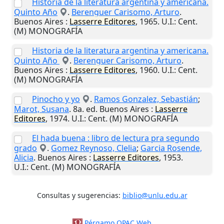
Historia de la literatura argentina y americana.
Quinto Año
.
Berenguer Carisomo, Arturo
.
Buenos Aires
:
Lasserre Editores
,
1965
.
U.I.
: Cent.
(M) MONOGRAFÍA
Historia de la literatura argentina y americana.
Quinto Año
.
Berenguer Carisomo, Arturo
.
Buenos Aires
:
Lasserre Editores
,
1960
.
U.I.
: Cent.
(M) MONOGRAFÍA
Pinocho y yo
.
Ramos Gonzalez, Sebastián
;
Marot, Susana
. 8a. ed.
Buenos Aires
:
Lasserre
Editores
,
1974
.
U.I.
: Cent. (M) MONOGRAFÍA
El hada buena : libro de lectura pra segundo
grado
.
Gomez Reynoso, Clelia
;
Garcia Rosende,
Alicia
.
Buenos Aires
:
Lasserre Editores
,
1953
.
U.I.
: Cent. (M) MONOGRAFÍA
Consultas y sugerencias:
biblio@unlu.edu.ar
Pérgamo OPAC Web