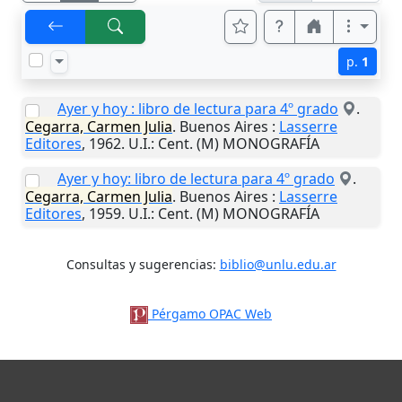
p.
1
Ayer y hoy : libro de lectura para 4º grado
.
Cegarra, Carmen Julia
.
Buenos Aires
:
Lasserre
Editores
,
1962
.
U.I.
: Cent. (M) MONOGRAFÍA
Ayer y hoy: libro de lectura para 4º grado
.
Cegarra, Carmen Julia
.
Buenos Aires
:
Lasserre
Editores
,
1959
.
U.I.
: Cent. (M) MONOGRAFÍA
Consultas y sugerencias:
biblio@unlu.edu.ar
Pérgamo OPAC Web