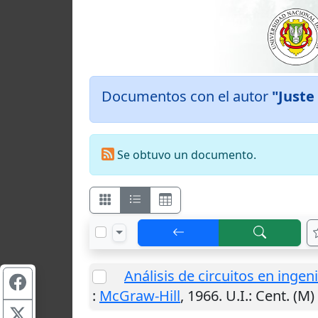
Documentos con el autor
"Juste 
Se obtuvo un documento.
Análisis de circuitos en ingeni
:
McGraw-Hill
,
1966
.
U.I.
: Cent. (