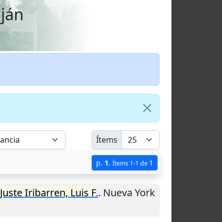
uján
Ítems
p.
1
.
1
Ítems 1-1 de
Juste Iribarren, Luis F
.
.
Nueva York