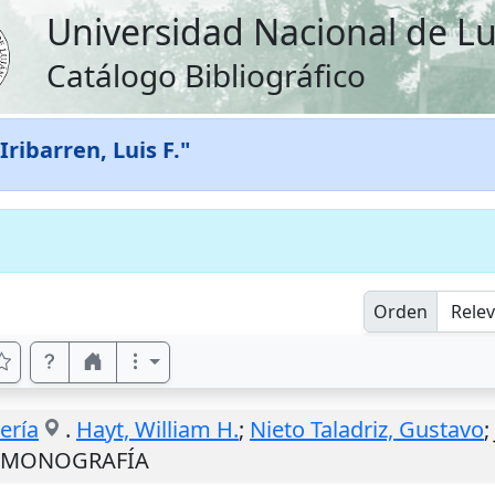
Universidad Nacional de L
Catálogo Bibliográfico
Iribarren, Luis F."
Orden
ería
.
Hayt, William H.
;
Nieto Taladriz, Gustavo
;
M) MONOGRAFÍA