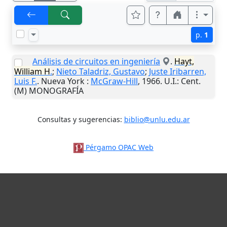
p.
1
Análisis de circuitos en ingeniería
.
Hayt,
William H
.
;
Nieto Taladriz, Gustavo
;
Juste Iribarren,
Luis F.
.
Nueva York
:
McGraw-Hill
,
1966
.
U.I.
: Cent.
(M) MONOGRAFÍA
Consultas y sugerencias:
biblio@unlu.edu.ar
Pérgamo OPAC Web