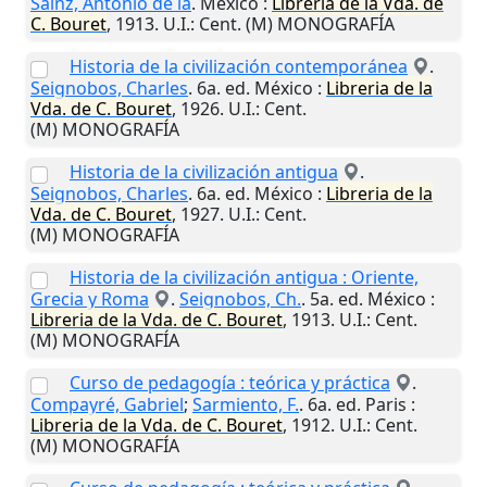
Sáinz, Antonio de la
.
Mexico
:
Libreria de la Vda. de
C. Bouret
,
1913
.
U.I.
: Cent. (M) MONOGRAFÍA
Historia de la civilización contemporánea
.
Seignobos, Charles
. 6a. ed.
México
:
Libreria de la
Vda. de C. Bouret
,
1926
.
U.I.
: Cent.
(M) MONOGRAFÍA
Historia de la civilización antigua
.
Seignobos, Charles
. 6a. ed.
México
:
Libreria de la
Vda. de C. Bouret
,
1927
.
U.I.
: Cent.
(M) MONOGRAFÍA
Historia de la civilización antigua : Oriente,
Grecia y Roma
.
Seignobos, Ch.
. 5a. ed.
México
:
Libreria de la Vda. de C. Bouret
,
1913
.
U.I.
: Cent.
(M) MONOGRAFÍA
Curso de pedagogía : teórica y práctica
.
Compayré, Gabriel
;
Sarmiento, F.
. 6a. ed.
Paris
:
Libreria de la Vda. de C. Bouret
,
1912
.
U.I.
: Cent.
(M) MONOGRAFÍA