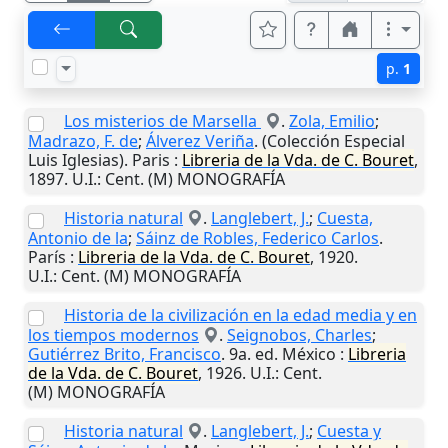
p.
1
Los misterios de Marsella
.
Zola, Emilio
;
Madrazo, F. de
;
Álverez Veriña
. (Colección Especial
Luis Iglesias).
Paris
:
Libreria de la Vda. de C. Bouret
,
1897
.
U.I.
: Cent. (M) MONOGRAFÍA
Historia natural
.
Langlebert, J.
;
Cuesta,
Antonio de la
;
Sáinz de Robles, Federico Carlos
.
París
:
Libreria de la Vda. de C. Bouret
,
1920
.
U.I.
: Cent. (M) MONOGRAFÍA
Historia de la civilización en la edad media y en
los tiempos modernos
.
Seignobos, Charles
;
Gutiérrez Brito, Francisco
. 9a. ed.
México
:
Libreria
de la Vda. de C. Bouret
,
1926
.
U.I.
: Cent.
(M) MONOGRAFÍA
Historia natural
.
Langlebert, J.
;
Cuesta y