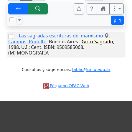
p.
1
Las sagradas escrituras del marxismo
.
Campos, Rodolfo
.
Buenos Aires
:
Grito Sagrado
,
1988
.
U.I.
: Cent. ISBN: 9509585068.
(M) MONOGRAFÍA
Consultas y sugerencias:
biblio@unlu.edu.ar
Pérgamo OPAC Web