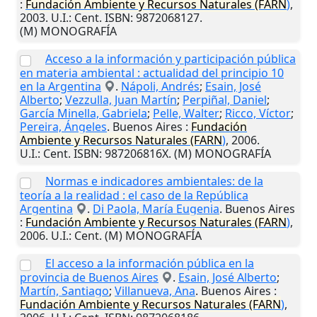
:
Fundación Ambiente y Recursos Naturales (FARN
)
,
2003
.
U.I.
: Cent. ISBN: 9872068127.
(M) MONOGRAFÍA
Acceso a la información y participación pública
en materia ambiental : actualidad del principio 10
en la Argentina
.
Nápoli, Andrés
;
Esain, José
Alberto
;
Vezzulla, Juan Martín
;
Perpiñal, Daniel
;
García Minella, Gabriela
;
Pelle, Walter
;
Ricco, Víctor
;
Pereira, Ángeles
.
Buenos Aires
:
Fundación
Ambiente y Recursos Naturales (FARN
)
,
2006
.
U.I.
: Cent. ISBN: 987206816X. (M) MONOGRAFÍA
Normas e indicadores ambientales: de la
teoría a la realidad : el caso de la República
Argentina
.
Di Paola, María Eugenia
.
Buenos Aires
:
Fundación Ambiente y Recursos Naturales (FARN
)
,
2006
.
U.I.
: Cent. (M) MONOGRAFÍA
El acceso a la información pública en la
provincia de Buenos Aires
.
Esain, José Alberto
;
Martín, Santiago
;
Villanueva, Ana
.
Buenos Aires
:
Fundación Ambiente y Recursos Naturales (FARN
)
,