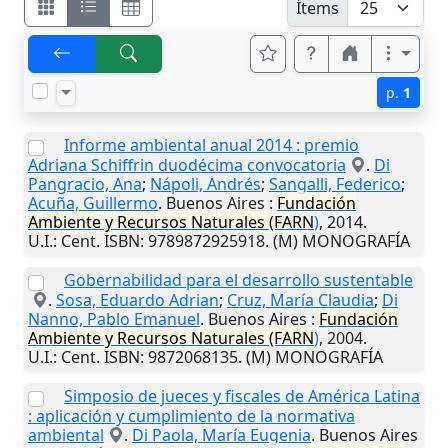
Ítems
p.
1
Informe ambiental anual 2014 : premio
Adriana Schiffrin duodécima convocatoria
.
Di
Pangracio, Ana
;
Nápoli, Andrés
;
Sangalli, Federico
;
Acuña, Guillermo
.
Buenos Aires
:
Fundación
Ambiente y Recursos Naturales (FARN
)
,
2014
.
U.I.
: Cent. ISBN: 9789872925918. (M) MONOGRAFÍA
Gobernabilidad para el desarrollo sustentable
.
Sosa, Eduardo Adrian
;
Cruz, María Claudia
;
Di
Nanno, Pablo Emanuel
.
Buenos Aires
:
Fundación
Ambiente y Recursos Naturales (FARN
)
,
2004
.
U.I.
: Cent. ISBN: 9872068135. (M) MONOGRAFÍA
Simposio de jueces y fiscales de América Latina
: aplicación y cumplimiento de la normativa
ambiental
.
Di Paola, María Eugenia
.
Buenos Aires