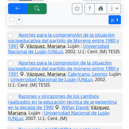
p.
1
Aportes para la comprensión de la situación
socioeducativa del partido de Moreno entre 1980 y
1991
.
Vázquez, Mariana
.
Luján
:
Universidad
Nacional de Luján (UNLu)
,
2002
.
U.I.
: Cent. (M) TESIS
Aportes para la compresión de la situación
socioeducativa del partido de moreno entre 1980 y
1991
.
Vázquez, Mariana
;
Cabricano, Leonor
.
Luján
:
Universidad Nacional de Luján (UNLu)
,
2002
.
U.I.
: Cent. (M) TESIS
Razones y sinrazones de los cambios
realizados en la educación técnica de argegentina
en la decáda de 1990
.
Wiñar, David
;
Vázquez,
Mariana
.
Luján
:
Universidad Nacional de Luján
(UNLu)
,
2007
.
U.I.
: Cent. (M)