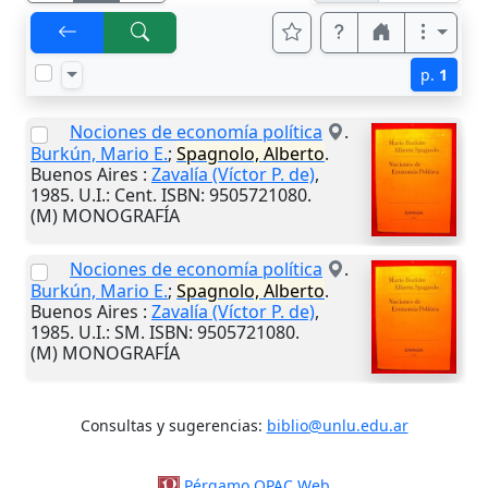
p.
1
Nociones de economía política
.
Burkún, Mario E.
;
Spagnolo, Alberto
.
Buenos Aires
:
Zavalía (Víctor P. de)
,
1985
.
U.I.
: Cent. ISBN: 9505721080.
(M) MONOGRAFÍA
Nociones de economía política
.
Burkún, Mario E.
;
Spagnolo, Alberto
.
Buenos Aires
:
Zavalía (Víctor P. de)
,
1985
.
U.I.
: SM. ISBN: 9505721080.
(M) MONOGRAFÍA
Consultas y sugerencias:
biblio@unlu.edu.ar
Pérgamo OPAC Web