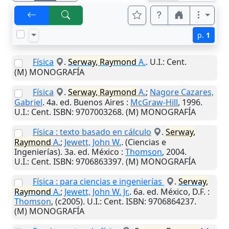
p.
1
Física
.
Serway, Raymond
A.
.
U.I.
: Cent.
(M) MONOGRAFÍA
Física
.
Serway, Raymond
A.
;
Nagore Cazares,
Gabriel
. 4a. ed.
Buenos Aires
:
McGraw-Hill
,
1996
.
U.I.
: Cent. ISBN: 9707003268. (M) MONOGRAFÍA
Física : texto basado en cálculo
.
Serway,
Raymond
A.
;
Jewett, John W.
. (Ciencias e
Ingenierías). 3a. ed.
México
:
Thomson
,
2004
.
U.I.
: Cent. ISBN: 9706863397. (M) MONOGRAFÍA
Física : para ciencias e ingenierías
.
Serway,
Raymond
A.
;
Jewett, John W. Jr.
. 6a. ed.
México, D.F.
:
Thomson
,
(c2005)
.
U.I.
: Cent. ISBN: 9706864237.
(M) MONOGRAFÍA