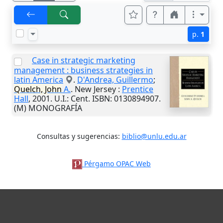
p.
1
Case in strategic marketing
management : business strategies in
latin America
.
D'Andrea, Guillermo
;
Quelch, John
A.
.
New Jersey
:
Prentice
Hall
,
2001
.
U.I.
: Cent. ISBN: 0130894907.
(M) MONOGRAFÍA
Consultas y sugerencias:
biblio@unlu.edu.ar
Pérgamo OPAC Web