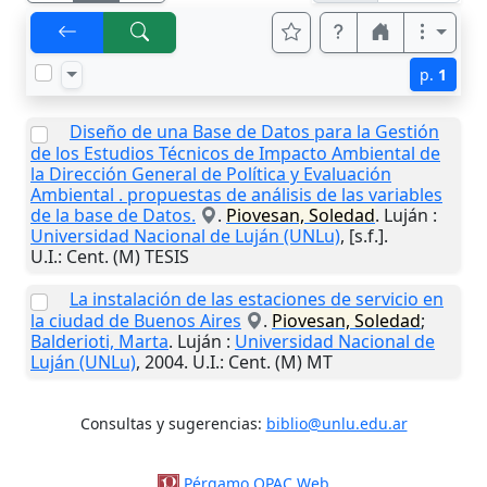
p.
1
Diseño de una Base de Datos para la Gestión
de los Estudios Técnicos de Impacto Ambiental de
la Dirección General de Política y Evaluación
Ambiental . propuestas de análisis de las variables
de la base de Datos.
.
Piovesan, Soledad
.
Luján
:
Universidad Nacional de Luján (UNLu)
,
[s.f.]
.
U.I.
: Cent. (M) TESIS
La instalación de las estaciones de servicio en
la ciudad de Buenos Aires
.
Piovesan, Soledad
;
Balderioti, Marta
.
Luján
:
Universidad Nacional de
Luján (UNLu)
,
2004
.
U.I.
: Cent. (M) MT
Consultas y sugerencias:
biblio@unlu.edu.ar
Pérgamo OPAC Web