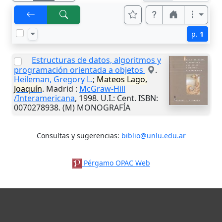
p.
1
Estructuras de datos, algoritmos y
programación orientada a objetos
.
Heileman, Gregory L.
;
Mateos Lago,
Joaquín
.
Madrid
:
McGraw-Hill
/Interamericana
,
1998
.
U.I.
: Cent. ISBN:
0070278938. (M) MONOGRAFÍA
Consultas y sugerencias:
biblio@unlu.edu.ar
Pérgamo OPAC Web