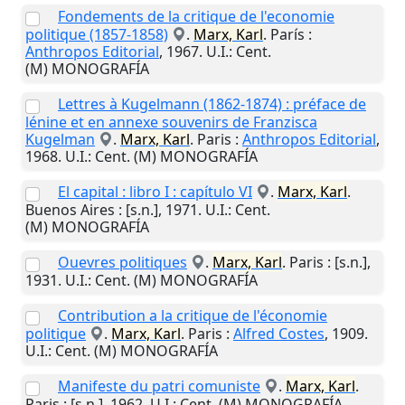
Fondements de la critique de l'economie
politique (1857-1858)
.
Marx, Karl
.
París
:
Anthropos Editorial
,
1967
.
U.I.
: Cent.
(M) MONOGRAFÍA
Lettres à Kugelmann (1862-1874) : préface de
lénine et en annexe souvenirs de Franzisca
Kugelman
.
Marx, Karl
.
Paris
:
Anthropos Editorial
,
1968
.
U.I.
: Cent. (M) MONOGRAFÍA
El capital : libro I : capítulo VI
.
Marx, Karl
.
Buenos Aires
:
[s.n.]
,
1971
.
U.I.
: Cent.
(M) MONOGRAFÍA
Ouevres politiques
.
Marx, Karl
.
Paris
:
[s.n.]
,
1931
.
U.I.
: Cent. (M) MONOGRAFÍA
Contribution a la critique de l'économie
politique
.
Marx, Karl
.
Paris
:
Alfred Costes
,
1909
.
U.I.
: Cent. (M) MONOGRAFÍA
Manifeste du patri comuniste
.
Marx, Karl
.
Paris
:
[s.n.]
,
1962
.
U.I.
: Cent. (M) MONOGRAFÍA