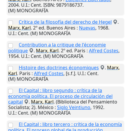
2004
.
U.I.
: Cent. ISBN: 9879186737.
(M) MONOGRAFÍA
Crítica de la filosofía del derecho de Hegel
.
Marx, Karl
. 2º ed.
Buenos Aires
:
Nuevas
,
1968
.
U.I.
: Cent. (M) MONOGRAFÍA
Contribution a la critique de l'économie
politique
.
Marx, Karl
. 2º ed.
Paris
:
Alfred Costes
,
1954
.
U.I.
: Cent. (M) MONOGRAFÍA
Histoire des doctrines économiques
.
Marx,
Karl
.
Paris
:
Alfred Costes
,
[s.f.]
.
U.I.
: Cent.
(M) MONOGRAFÍA
El Capital : libro segundo : crítica de la
economía política. El proceso de circulación del
capital
.
Marx, Karl
. (Biblioteca del Pensamiento
Socialista; 2).
México
:
Siglo Veintiuno
,
1992
.
U.I.
: Cent. (M) MONOGRAFÍA
El Capital : libro tercero : crítica de la economía
política. El proceso global de la producción