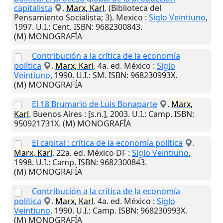
capitalista
.
Marx, Karl
. (Biblioteca del
Pensamiento Socialista; 3).
Mexico
:
Siglo Veintiuno
,
1997
.
U.I.
: Cent. ISBN: 9682300843.
(M) MONOGRAFÍA
Contribución a la crítica de la economía
política
.
Marx, Karl
. 4a. ed.
México
:
Siglo
Veintiuno
,
1990
.
U.I.
: SM. ISBN: 968230993X.
(M) MONOGRAFÍA
El 18 Brumario de Luis Bonaparte
.
Marx,
Karl
.
Buenos Aires
:
[s.n.]
,
2003
.
U.I.
: Camp. ISBN:
950921731X. (M) MONOGRAFÍA
El capital : crítica de la economía política
.
Marx, Karl
. 22a. ed.
México DF
:
Siglo Veintiuno
,
1998
.
U.I.
: Camp. ISBN: 9682300843.
(M) MONOGRAFÍA
Contribución a la crítica de la economía
política
.
Marx, Karl
. 4a. ed.
México
:
Siglo
Veintiuno
,
1990
.
U.I.
: Camp. ISBN: 968230993X.
(M) MONOGRAFÍA