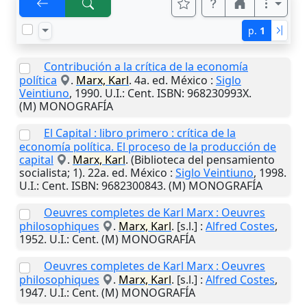
p.
1
Contribución a la crítica de la economía
política
.
Marx, Karl
. 4a. ed.
México
:
Siglo
Veintiuno
,
1990
.
U.I.
: Cent. ISBN: 968230993X.
(M) MONOGRAFÍA
El Capital : libro primero : crítica de la
economía política. El proceso de la producción de
capital
.
Marx, Karl
. (Biblioteca del pensamiento
socialista; 1). 22a. ed.
México
:
Siglo Veintiuno
,
1998
.
U.I.
: Cent. ISBN: 9682300843. (M) MONOGRAFÍA
Oeuvres completes de Karl Marx : Oeuvres
philosophiques
.
Marx, Karl
.
[s.l.]
:
Alfred Costes
,
1952
.
U.I.
: Cent. (M) MONOGRAFÍA
Oeuvres completes de Karl Marx : Oeuvres
philosophiques
.
Marx, Karl
.
[s.l.]
:
Alfred Costes
,
1947
.
U.I.
: Cent. (M) MONOGRAFÍA