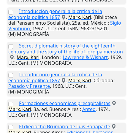
Introducción general a la crítica de la
economía política 1857
.
Marx, Karl
. (Biblioteca
del Pensamiento Socialista). 25a. ed.
México
:
Siglo
Veintiuno
,
1997
.
U.I.
: Cent. ISBN: 9682315201.
(M) MONOGRAFÍA
Secret diplomatic history of the eighteenth
century and the story of the life of lord palmerston
.
Marx, Karl
.
London
:
Lawrence & Wishart
,
1969
.
U.I.
: Cent. (M) MONOGRAFÍA
Introducción general a la crítica de la
economía política 1857
.
Marx, Karl
.
Córdoba
:
Pasado y Presente
,
1968
.
U.I.
: Cent.
(M) MONOGRAFÍA
Formaciones económicas precapitalistas
.
Marx, Karl
. 3a. ed.
Buenos Aires
:
Anteo
,
1974
.
U.I.
: Cent. (M) MONOGRAFÍA
El dieciocho Brumario de Luis Bonaparte
.
Marx, Karl
.
Buenos Aires
:
Ediciones Libertador
,