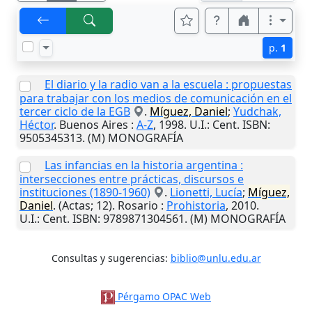
p.
1
El diario y la radio van a la escuela : propuestas
para trabajar con los medios de comunicación en el
tercer ciclo de la EGB
.
Míguez, Daniel
;
Yudchak,
Héctor
.
Buenos Aires
:
A-Z
,
1998
.
U.I.
: Cent. ISBN:
9505345313. (M) MONOGRAFÍA
Las infancias en la historia argentina :
intersecciones entre prácticas, discursos e
instituciones (1890-1960)
.
Lionetti, Lucía
;
Míguez,
Daniel
. (Actas; 12).
Rosario
:
Prohistoria
,
2010
.
U.I.
: Cent. ISBN: 9789871304561. (M) MONOGRAFÍA
Consultas y sugerencias:
biblio@unlu.edu.ar
Pérgamo OPAC Web