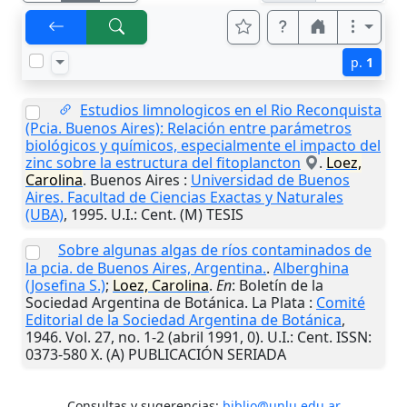
p.
1
Estudios limnologicos en el Rio Reconquista
(Pcia. Buenos Aires): Relación entre parámetros
biológicos y químicos, especialmente el impacto del
zinc sobre la estructura del fitoplancton
.
Loez,
Carolina
.
Buenos Aires
:
Universidad de Buenos
Aires. Facultad de Ciencias Exactas y Naturales
(UBA)
,
1995
.
U.I.
: Cent. (M) TESIS
Sobre algunas algas de ríos contaminados de
la pcia. de Buenos Aires, Argentina.
.
Alberghina
(Josefina S.)
;
Loez, Carolina
.
En
: Boletín de la
Sociedad Argentina de Botánica.
La Plata
:
Comité
Editorial de la Sociedad Argentina de Botánica
,
1946
. Vol. 27, no. 1-2 (abril 1991, 0).
U.I.
: Cent. ISSN:
0373-580 X. (A) PUBLICACIÓN SERIADA
Consultas y sugerencias:
biblio@unlu.edu.ar