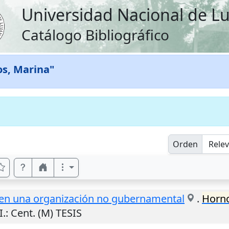
Universidad Nacional de L
Catálogo Bibliográfico
s, Marina"
Orden
n en una organización no gubernamental
.
Horno
I.
: Cent. (M) TESIS