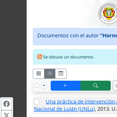
Documentos con el autor
"Horno
Se obtuvo un documento.
Una práctica de intervenció
Nacional de Luján (UNLu)
,
2013
.
U.