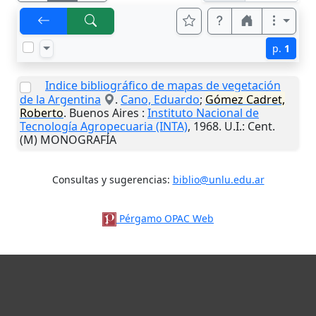
p.
1
Indice bibliográfico de mapas de vegetación
de la Argentina
.
Cano, Eduardo
;
Gómez Cadret,
Roberto
.
Buenos Aires
:
Instituto Nacional de
Tecnología Agropecuaria (INTA)
,
1968
.
U.I.
: Cent.
(M) MONOGRAFÍA
Consultas y sugerencias:
biblio@unlu.edu.ar
Pérgamo OPAC Web