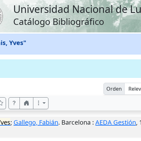
Universidad Nacional de L
Catálogo Bibliográfico
is, Yves"
Orden
Yves
;
Gallego, Fabián
.
Barcelona
:
AEDA Gestión
,