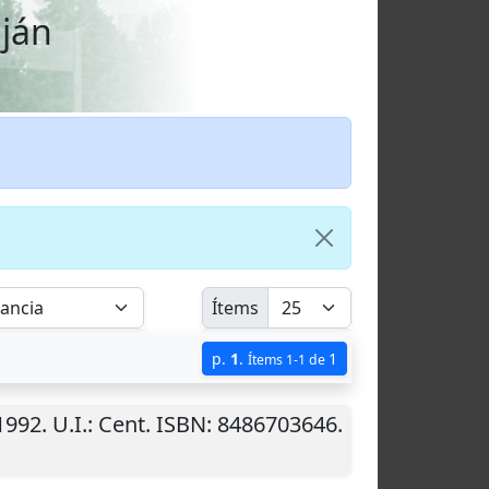
uján
Ítems
p.
1
.
1
Ítems 1-1 de
1992
.
U.I.
: Cent. ISBN: 8486703646.