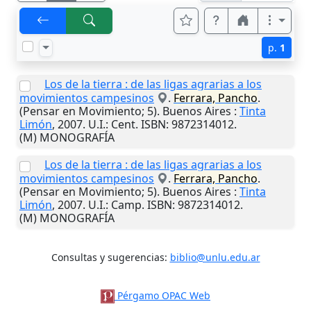
p.
1
Los de la tierra : de las ligas agrarias a los
movimientos campesinos
.
Ferrara, Pancho
.
(Pensar en Movimiento; 5).
Buenos Aires
:
Tinta
Limón
,
2007
.
U.I.
: Cent. ISBN: 9872314012.
(M) MONOGRAFÍA
Los de la tierra : de las ligas agrarias a los
movimientos campesinos
.
Ferrara, Pancho
.
(Pensar en Movimiento; 5).
Buenos Aires
:
Tinta
Limón
,
2007
.
U.I.
: Camp. ISBN: 9872314012.
(M) MONOGRAFÍA
Consultas y sugerencias:
biblio@unlu.edu.ar
Pérgamo OPAC Web