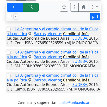
p.
1
La Argentina y el cambio climático : de la física
a la política
.
Barros, Vicente
;
Camilloni, Inés
.
Ciudad Autónoma de Buenos Aires
:
EUDEBA
,
2016
.
U.I.
: Cent. ISBN: 9786502326559. (M) MONOGRAFÍA
La Argentina y el cambio climático : de la física
a la política
.
Barros, Vicente
;
Camilloni, Inés
.
Ciudad Autónoma de Buenos Aires
:
EUDEBA
,
2016
.
U.I.
: SM. ISBN: 9786502326559. (M) MONOGRAFÍA
La Argentina y el cambio climático : de la física
a la política
.
Barros, Vicente
;
Camilloni, Inés
.
Ciudad Autónoma de Buenos Aires
:
EUDEBA
,
2016
.
U.I.
: Camp. ISBN: 9786502326559. (M) MONOGRAFÍA
Consultas y sugerencias:
biblio@unlu.edu.ar