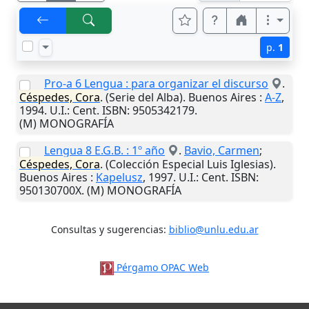
p.
1
Pro-a 6 Lengua : para organizar el discurso
.
Céspedes, Cora
. (Serie del Alba).
Buenos Aires
:
A-Z
,
1994
.
U.I.
: Cent. ISBN: 9505342179.
(M) MONOGRAFÍA
Lengua 8 E.G.B. : 1º año
.
Bavio, Carmen
;
Céspedes, Cora
. (Colección Especial Luis Iglesias).
Buenos Aires
:
Kapelusz
,
1997
.
U.I.
: Cent. ISBN:
950130700X. (M) MONOGRAFÍA
Consultas y sugerencias:
biblio@unlu.edu.ar
Pérgamo OPAC Web