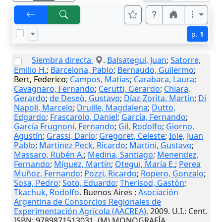
p.
1
Siembra directa
.
Balsategui, Juan
;
Satorre,
Emilio H.
;
Barcelona, Pablo
;
Bernaudo, Guilermo
;
Bert, Federico
;
Campos, Matías
;
Carabaca, Laura
;
Cavagnaro, Fernando
;
Cerutti, Gerardo
;
Chiara,
Gerardo
;
de Deseö, Gustavo
;
Díaz-Zorita, Martín
;
Di
Napoli, Marcelo
;
Druille, Magdalena
;
Dutto,
Edgardo
;
Frascarolo, Daniel
;
García, Fernando
;
García Frugnoni, Fernando
;
Gil, Rodolfo
;
Giorno,
Agustín
;
Grassi, Darío
;
Gregoret, Celeste
;
Iole, Juan
Pablo
;
Martínez Peck, Ricardo
;
Martini, Gustavo
;
Massaro, Rubén A.
;
Medina, Santiago
;
Menendez,
Fernando
;
Míguez, Martín
;
Otegui, María E.
;
Perea
Muñoz, Fernando
;
Pozzi, Ricardo
;
Ropero, Gonzalo
;
Sosa, Pedro
;
Soto, Eduardo
;
Therisod, Gastón
;
Tkachuk, Rodolfo
.
Buenos Aires
:
Asociación
Argentina de Consorcios Regionales de
Experimentación Agrícola (AACREA)
,
2009
.
U.I.
: Cent.
ISBN: 9789871513031. (M) MONOGRAFÍA