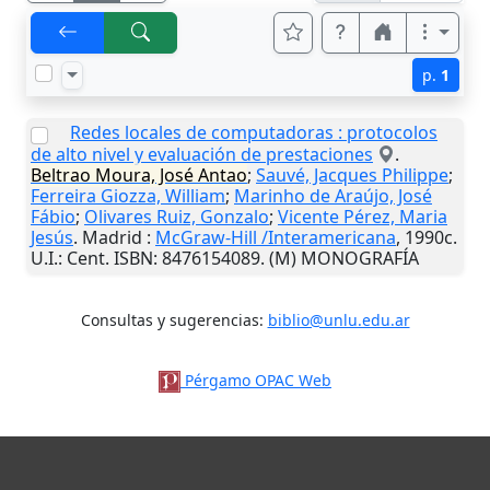
p.
1
Redes locales de computadoras : protocolos
de alto nivel y evaluación de prestaciones
.
Beltrao Moura, José Antao
;
Sauvé, Jacques Philippe
;
Ferreira Giozza, William
;
Marinho de Araújo, José
Fábio
;
Olivares Ruiz, Gonzalo
;
Vicente Pérez, Maria
Jesús
.
Madrid
:
McGraw-Hill /Interamericana
,
1990c
.
U.I.
: Cent. ISBN: 8476154089. (M) MONOGRAFÍA
Consultas y sugerencias:
biblio@unlu.edu.ar
Pérgamo OPAC Web