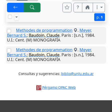
p.
1
Methodes de programmation
.
Meyer,
Bernard S.
;
Baudoin, Claude
.
Paris
:
[s.n.]
,
1984
.
U.I.
: Cent. (M) MONOGRAFÍA
Methodes de programmation
.
Meyer,
Bernard S.
;
Baudoin, Claude
.
Paris
:
[s.n.]
,
1984
.
U.I.
: Cent. (M) MONOGRAFÍA
Consultas y sugerencias:
biblio@unlu.edu.ar
Pérgamo OPAC Web