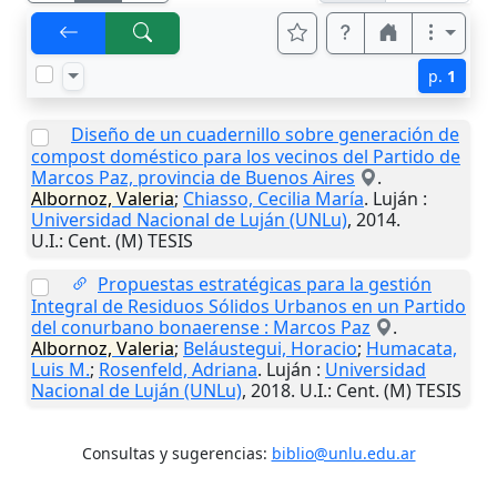
p.
1
Diseño de un cuadernillo sobre generación de
compost doméstico para los vecinos del Partido de
Marcos Paz, provincia de Buenos Aires
.
Albornoz, Valeria
;
Chiasso, Cecilia María
.
Luján
:
Universidad Nacional de Luján (UNLu)
,
2014
.
U.I.
: Cent. (M) TESIS
Propuestas estratégicas para la gestión
Integral de Residuos Sólidos Urbanos en un Partido
del conurbano bonaerense : Marcos Paz
.
Albornoz, Valeria
;
Beláustegui, Horacio
;
Humacata,
Luis M.
;
Rosenfeld, Adriana
.
Luján
:
Universidad
Nacional de Luján (UNLu)
,
2018
.
U.I.
: Cent. (M) TESIS
Consultas y sugerencias:
biblio@unlu.edu.ar