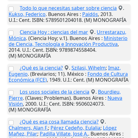
Todo lo que necesitas saber sobre ciencia
.
Kukso, Federico
.
Buenos Aires
:
Paidós
,
2013
.
U.I.
: Cent. ISBN: 5789501204018. (M) MONOGRAFÍA
Ciencia Hoy : ciencias del mar
.
Urrestarazu,
Mónica
. (Ciencia Hoy; v.1).
Buenos Aires
:
Ministerio
de Ciencia, Tecnología e Innovación Productiva
,
2014
.
U.I.
: Cent. ISBN: 9789874558404.
(M) MONOGRAFÍA
¿Qué es la ciencia?
.
Szilasi, Wihelm
;
Imaz,
Eugenio
. (Breviarios; 11).
México
:
Fondo de Cultura
Económica (FCE)
,
1949
.
U.I.
: Cent. (M) MONOGRAFÍA
Los usos sociales de la ciencia
.
Bourdieu,
Pierre
. (Claves; Problemas).
Buenos Aires
:
Nueva
Visión
,
2000
.
U.I.
: Cent. ISBN: 9506024073.
(M) MONOGRAFÍA
¿Qué es esa cosa llamada ciencia?
.
Chalmers, Alan F.
;
Pérez Cedeño, Eulalia
;
López
Mañez, Pilar
;
Padilla Villate, José A.
.
Buenos Aires
: