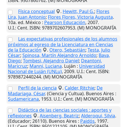
ISBN: 9507860762. (M) MONOGRAFÍA
Física conceptual
.
Hewitt, Paul G.
;
Flores
Lira, Juan Antonio
;
Flores Flores, Victoria Augusta
.
10a. ed.
México
:
Pearson Educación
,
2007
.
U.I.
: Cent. ISBN: 9789702607953. (M) MONOGRAFÍA
Las expectativas profesionales de los alumnos
próximos al egreso de la Licenciatura en Ciencias
de la Educación
.
Otero, Sebastián
;
Testa, Julio
César
;
Spinosa, Martín Alejandro Arnoldo
;
Bava,
Diego
;
Tombesi, Alejandro Daniel
;
Deantoni,
Maricruz
;
Manni, Luciana
.
Luján
:
Universidad
Nacional de Luján (UNLu)
,
2009
.
U.I.
: Cent. ISBN:
9789872440244. (M) MONOGRAFÍA
Perfil de la ciencia
.
Calder, Ritchie
;
De
Madariaga, César
. (Ciencia y Cultua).
Buenos Aires
:
Sudamericana
,
1953
.
U.I.
: Cent. (M) MONOGRAFÍA
Didáctica de las ciencias sociales : aportes y
reflexiones
.
Aisenberg, Beatriz
;
Alderoqui, Silvia
.
(Educador; 26110).
Buenos Aires
:
Paidós
,
1997
.
U.I.
: Cent. ISBN: 9501221105. (M) MONOGRAFÍA