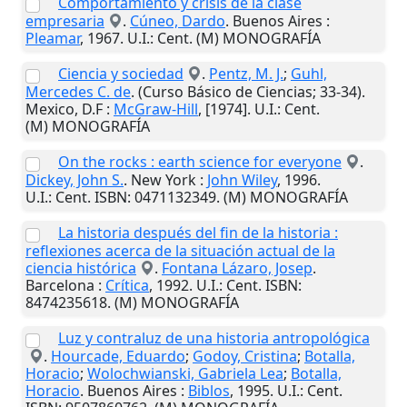
Comportamiento y crisis de la clase
empresaria
.
Cúneo, Dardo
.
Buenos Aires
:
Pleamar
,
1967
.
U.I.
: Cent. (M) MONOGRAFÍA
Ciencia y sociedad
.
Pentz, M. J.
;
Guhl,
Mercedes C. de
. (Curso Básico de Ciencias; 33-34).
Mexico, D.F
:
McGraw-Hill
,
[1974]
.
U.I.
: Cent.
(M) MONOGRAFÍA
On the rocks : earth science for everyone
.
Dickey, John S.
.
New York
:
John Wiley
,
1996
.
U.I.
: Cent. ISBN: 0471132349. (M) MONOGRAFÍA
La historia después del fin de la historia :
reflexiones acerca de la situación actual de la
ciencia histórica
.
Fontana Lázaro, Josep
.
Barcelona
:
Crítica
,
1992
.
U.I.
: Cent. ISBN:
8474235618. (M) MONOGRAFÍA
Luz y contraluz de una historia antropológica
.
Hourcade, Eduardo
;
Godoy, Cristina
;
Botalla,
Horacio
;
Wolochwianski, Gabriela Lea
;
Botalla,
Horacio
.
Buenos Aires
:
Biblos
,
1995
.
U.I.
: Cent.