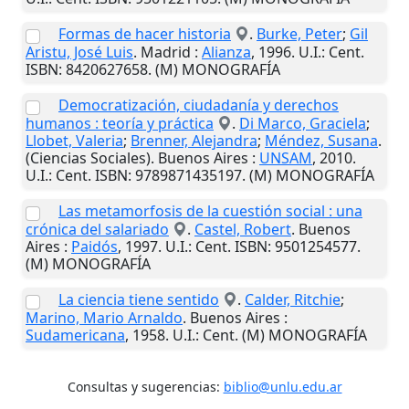
Formas de hacer historia
.
Burke, Peter
;
Gil
Aristu, José Luis
.
Madrid
:
Alianza
,
1996
.
U.I.
: Cent.
ISBN: 8420627658. (M) MONOGRAFÍA
Democratización, ciudadanía y derechos
humanos : teoría y práctica
.
Di Marco, Graciela
;
Llobet, Valeria
;
Brenner, Alejandra
;
Méndez, Susana
.
(Ciencias Sociales).
Buenos Aires
:
UNSAM
,
2010
.
U.I.
: Cent. ISBN: 9789871435197. (M) MONOGRAFÍA
Las metamorfosis de la cuestión social : una
crónica del salariado
.
Castel, Robert
.
Buenos
Aires
:
Paidós
,
1997
.
U.I.
: Cent. ISBN: 9501254577.
(M) MONOGRAFÍA
La ciencia tiene sentido
.
Calder, Ritchie
;
Marino, Mario Arnaldo
.
Buenos Aires
:
Sudamericana
,
1958
.
U.I.
: Cent. (M) MONOGRAFÍA
Consultas y sugerencias:
biblio@unlu.edu.ar