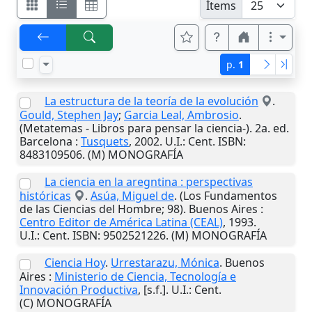
Ítems
p.
1
La estructura de la teoría de la evolución
.
Gould, Stephen Jay
;
Garcia Leal, Ambrosio
.
(Metatemas - Libros para pensar la ciencia-). 2a. ed.
Barcelona
:
Tusquets
,
2002
.
U.I.
: Cent. ISBN:
8483109506. (M) MONOGRAFÍA
La ciencia en la aregntina : perspectivas
históricas
.
Asúa, Miguel de
. (Los Fundamentos
de las Ciencias del Hombre; 98).
Buenos Aires
:
Centro Editor de América Latina (CEAL)
,
1993
.
U.I.
: Cent. ISBN: 9502521226. (M) MONOGRAFÍA
Ciencia Hoy
.
Urrestarazu, Mónica
.
Buenos
Aires
:
Ministerio de Ciencia, Tecnología e
Innovación Productiva
,
[s.f.]
.
U.I.
: Cent.
(C) MONOGRAFÍA