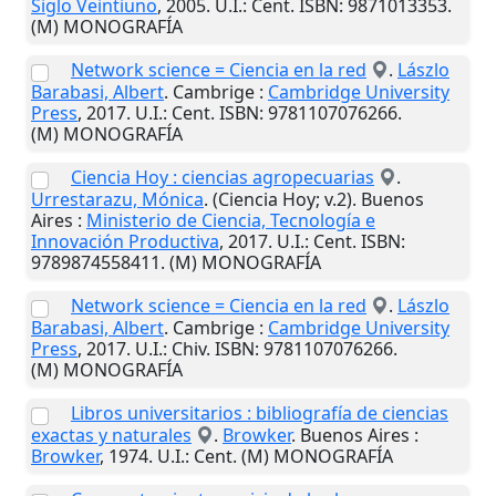
Siglo Veintiuno
,
2005
.
U.I.
: Cent. ISBN: 9871013353.
(M) MONOGRAFÍA
Network science = Ciencia en la red
.
Lászlo
Barabasi, Albert
.
Cambrige
:
Cambridge University
Press
,
2017
.
U.I.
: Cent. ISBN: 9781107076266.
(M) MONOGRAFÍA
Ciencia Hoy : ciencias agropecuarias
.
Urrestarazu, Mónica
. (Ciencia Hoy; v.2).
Buenos
Aires
:
Ministerio de Ciencia, Tecnología e
Innovación Productiva
,
2017
.
U.I.
: Cent. ISBN:
9789874558411. (M) MONOGRAFÍA
Network science = Ciencia en la red
.
Lászlo
Barabasi, Albert
.
Cambrige
:
Cambridge University
Press
,
2017
.
U.I.
: Chiv. ISBN: 9781107076266.
(M) MONOGRAFÍA
Libros universitarios : bibliografía de ciencias
exactas y naturales
.
Browker
.
Buenos Aires
:
Browker
,
1974
.
U.I.
: Cent. (M) MONOGRAFÍA