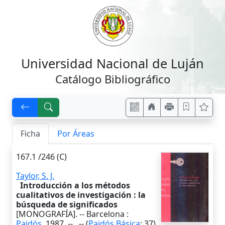
Universidad Nacional de Luján
Catálogo Bibliográfico
Ficha
Por Áreas
167.1 /246 (C)
Taylor, S. J.
Introducción a los métodos
cualitativos de investigación : la
búsqueda de significados
[MONOGRAFÍA]. --
Barcelona
:
Paidós
,
1987
. --
. -- (
Paidós Básica
; 37)