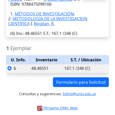
ISBN: 9788475098166
1.
MÉTODOS DE INVESTIGACIÓN
;
2.
METODOLOGIA DE LA INVESTIGACION
CIENTIFICA
I.
Bogdan, R.
(6)
Inv.
: 48.46551
S.T.
: 167.1 /246 (C)
1
Ejemplar
U. Info.
Inventario
S.T.
/ Ubicación
6
48.46551
167.1 /246 (C)
Formulario para Solicitud
Consultas y sugerencias:
biblio@unlu.edu.ar
Pérgamo OPAC Web