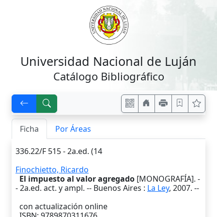
Universidad Nacional de Luján
Catálogo Bibliográfico
Ficha
Por Áreas
336.22/F 515 - 2a.ed. (14
Finochietto, Ricardo
El impuesto al valor agregado
[MONOGRAFÍA]. -
-
2a.ed. act. y ampl.
--
Buenos Aires
:
La Ley
,
2007
. --
con actualización online
ISBN: 9789870311676