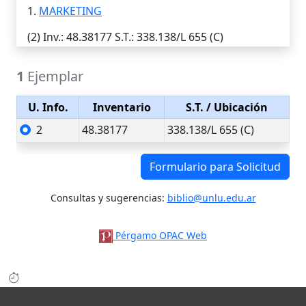
1.
MARKETING
(2)
Inv.
: 48.38177
S.T.
: 338.138/L 655 (C)
1
Ejemplar
U. Info.
Inventario
S.T.
/ Ubicación
2
48.38177
338.138/L 655 (C)
Formulario para Solicitud
Consultas y sugerencias:
biblio@unlu.edu.ar
Pérgamo OPAC Web