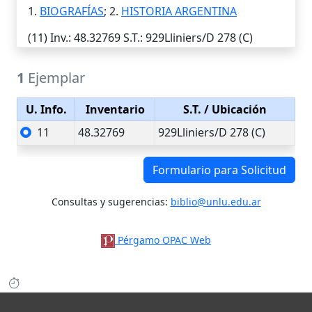
1.
BIOGRAFÍAS
; 2.
HISTORIA ARGENTINA
(11)
Inv.
: 48.32769
S.T.
: 929Lliniers/D 278 (C)
1
Ejemplar
U. Info.
Inventario
S.T.
/ Ubicación
11
48.32769
929Lliniers/D 278 (C)
Formulario para Solicitud
Consultas y sugerencias:
biblio@unlu.edu.ar
Pérgamo OPAC Web