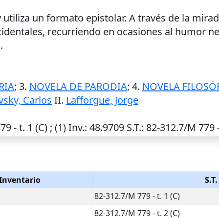
 utiliza un formato epistolar. A través de la mira
cidentales, recurriendo en ocasiones al humor neg
.
RIA
; 3.
NOVELA DE PARODIA
; 4.
NOVELA FILOSÓ
vsky, Carlos
II.
Lafforgue, Jorge
9 - t. 1 (C) ; (1)
Inv.
: 48.9709
S.T.
: 82-312.7/M 779 - 
Inventario
S.T.
82-312.7/M 779 - t. 1 (C)
82-312.7/M 779 - t. 2 (C)