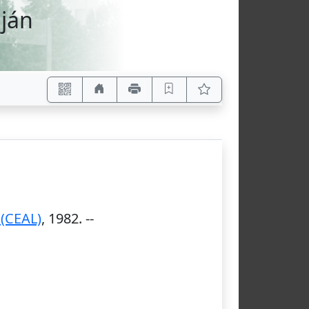
uján
 (CEAL)
,
1982
. --