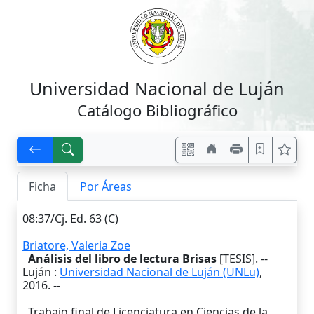
Universidad Nacional de Luján
Catálogo Bibliográfico
Ficha
Por Áreas
08:37/Cj. Ed. 63 (C)
Briatore, Valeria Zoe
Análisis del libro de lectura Brisas
[TESIS]. --
Luján
:
Universidad Nacional de Luján (UNLu)
,
2016
. --
Trabajo final de Licenciatura en Ciencias de la