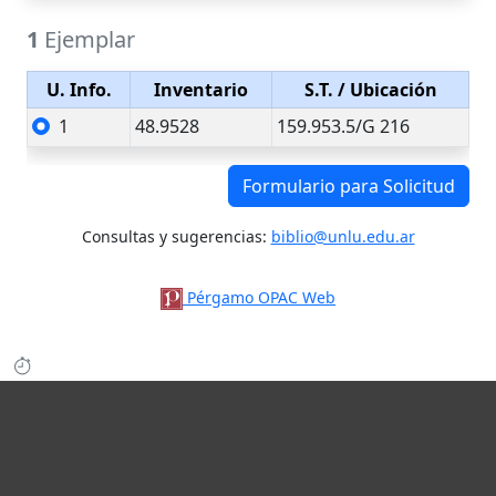
1
Ejemplar
U. Info.
Inventario
S.T.
/ Ubicación
1
48.9528
159.953.5/G 216
Formulario para Solicitud
Consultas y sugerencias:
biblio@unlu.edu.ar
Pérgamo OPAC Web