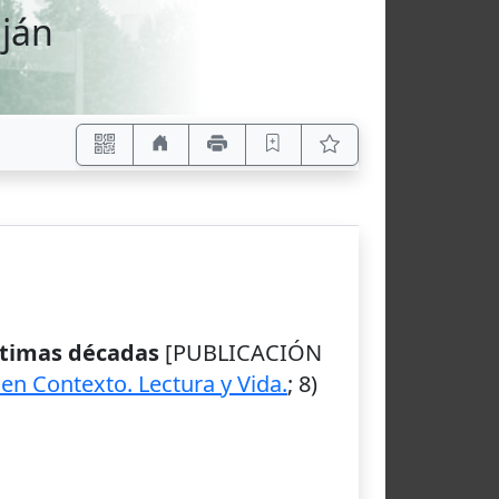
uján
últimas décadas
[PUBLICACIÓN
en Contexto. Lectura y Vida.
; 8)