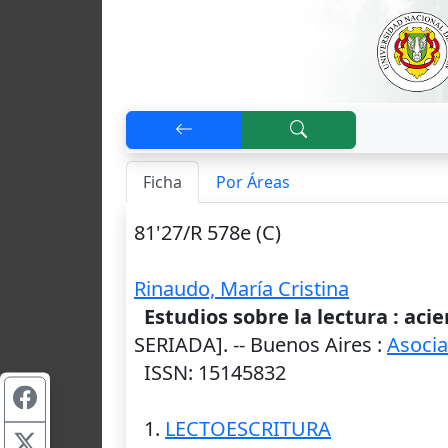
Ficha
Por Áreas
81'27/R 578e (C)
Rinaudo, María Cristina
Estudios sobre la lectura : aci
SERIADA]. --
Buenos Aires
:
Asocia
ISSN: 15145832
1.
LECTOESCRITURA