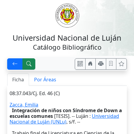
Universidad Nacional de Luján
Catálogo Bibliográfico
Ficha
Por Áreas
08:37.043/Cj. Ed. 46 (C)
Zacca, Emilia
Integración de niños con Síndrome de Down a
escuelas comunes
[TESIS]. --
Luján
:
Universidad
Nacional de Luján (UNLu)
,
s/f
. --
Trabajo final de Licenciatura en Ciencias de la