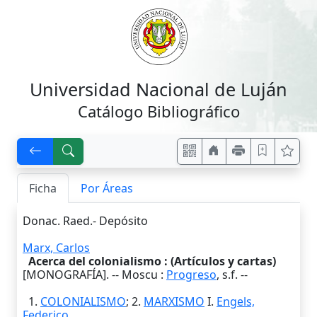
Universidad Nacional de Luján
Catálogo Bibliográfico
Ficha
Por Áreas
Donac. Raed.- Depósito
Marx, Carlos
Acerca del colonialismo : (Artículos y cartas)
[MONOGRAFÍA]. --
Moscu
:
Progreso
,
s.f.
--
1.
COLONIALISMO
; 2.
MARXISMO
I.
Engels,
Federico