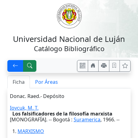
Universidad Nacional de Luján
Catálogo Bibliográfico
Ficha
Por Áreas
Donac. Raed.- Depósito
Iovcuk, M. T.
Los falsificadores de la filosofía marxista
[MONOGRAFÍA]. --
Bogotá
:
Suramerica
,
1966
. --
1.
MARXISMO