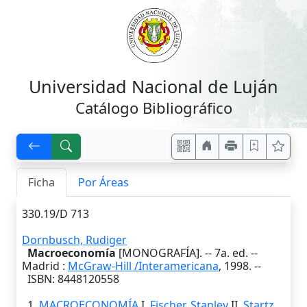
Universidad Nacional de Luján
Catálogo Bibliográfico
Ficha
Por Áreas
330.19/D 713
Dornbusch, Rudiger
Macroeconomía
[MONOGRAFÍA]. --
7a. ed.
--
Madrid
:
McGraw-Hill /Interamericana
,
1998
. --
ISBN: 8448120558
1.
MACROECONOMÍA
I.
Fischer, Stanley
II.
Startz,