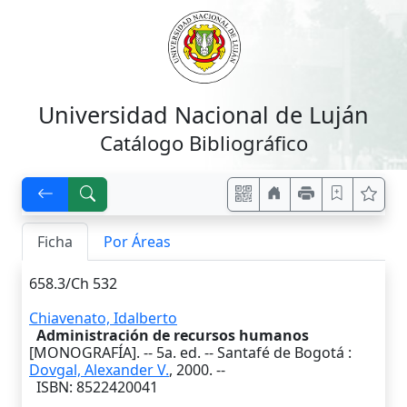
Universidad Nacional de Luján
Catálogo Bibliográfico
Ficha
Por Áreas
658.3/Ch 532
Chiavenato, Idalberto
Administración de recursos humanos
[MONOGRAFÍA]. --
5a. ed.
--
Santafé de Bogotá
:
Dovgal, Alexander V.
,
2000
. --
ISBN: 8522420041