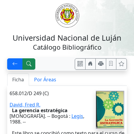
Universidad Nacional de Luján
Catálogo Bibliográfico
Ficha
Por Áreas
658.012/D 249 (C)
David, Fred R.
La gerencia estratégica
[MONOGRAFÍA]. --
Bogotá
:
Legis
,
1988
. --
Este libro se concibió como texto para el curso de