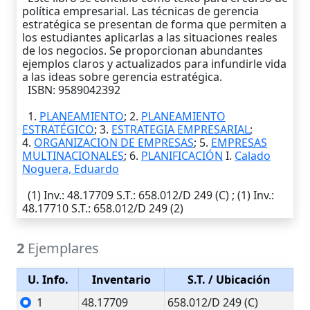
política empresarial. Las técnicas de gerencia
estratégica se presentan de forma que permiten a
los estudiantes aplicarlas a las situaciones reales
de los negocios. Se proporcionan abundantes
ejemplos claros y actualizados para infundirle vida
a las ideas sobre gerencia estratégica.
ISBN: 9589042392
1.
PLANEAMIENTO
; 2.
PLANEAMIENTO
ESTRATÉGICO
; 3.
ESTRATEGIA EMPRESARIAL
;
4.
ORGANIZACION DE EMPRESAS
; 5.
EMPRESAS
MULTINACIONALES
; 6.
PLANIFICACIÓN
I.
Calado
Noguera, Eduardo
(1)
Inv.
: 48.17709
S.T.
: 658.012/D 249 (C) ; (1)
Inv.
:
48.17710
S.T.
: 658.012/D 249 (2)
2
Ejemplares
U. Info.
Inventario
S.T.
/ Ubicación
1
48.17709
658.012/D 249 (C)