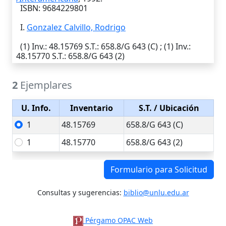
ISBN: 9684229801
I.
Gonzalez Calvillo, Rodrigo
(1)
Inv.
: 48.15769
S.T.
: 658.8/G 643 (C) ; (1)
Inv.
:
48.15770
S.T.
: 658.8/G 643 (2)
2
Ejemplares
U. Info.
Inventario
S.T.
/ Ubicación
1
48.15769
658.8/G 643 (C)
1
48.15770
658.8/G 643 (2)
Formulario para Solicitud
Consultas y sugerencias:
biblio@unlu.edu.ar
Pérgamo OPAC Web